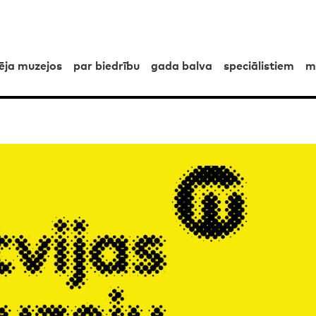
pēja muzejos
par biedrību
gada balva
speciālistiem
m