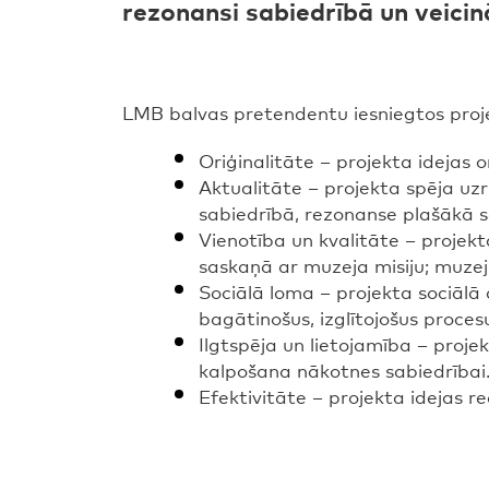
rezonansi sabiedrībā un veicinā
LMB balvas pretendentu iesniegtos proje
Oriģinalitāte – projekta idejas 
Aktualitāte – projekta spēja uz
sabiedrībā, rezonanse plašākā s
Vienotība un kvalitāte – projekt
saskaņā ar muzeja misiju; muzeji
Sociālā loma – projekta sociālā a
bagātinošus, izglītojošus proces
Ilgtspēja un lietojamība – projek
kalpošana nākotnes sabiedrībai
Efektivitāte – projekta idejas 