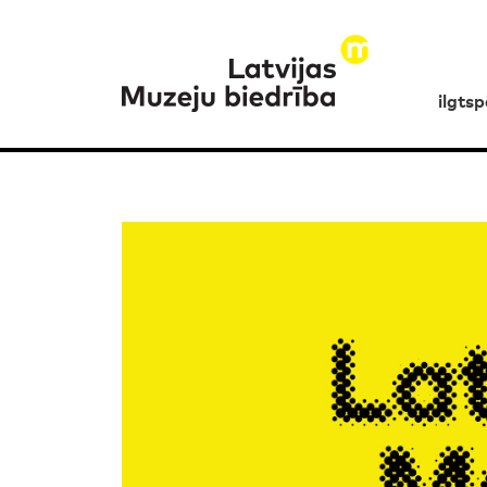
ilgts