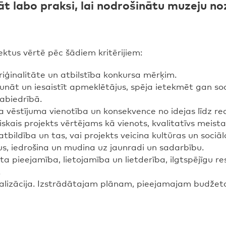
t labo praksi, lai nodrošinātu muzeju noz
ktus vērtē pēc šādiem kritērijiem:
oriģinalitāte un atbilstība konkursa mērķim.
runāt un iesaistīt apmeklētājus, spēja ietekmēt gan s
abiedrībā.
a vēstījuma vienotība un konsekvence no idejas līdz real
skais projekts vērtējams kā vienots, kvalitatīvs meist
tbildība un tas, vai projekts veicina kultūras un sociālo
us, iedrošina un mudina uz jaunradi un sadarbību.
ta pieejamība, lietojamība un lietderība, ilgtspējīgu re
.
realizācija. Izstrādātajam plānam, pieejamajam budžet