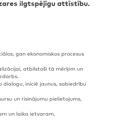
ares ilgtspējīgu attīstību.
ociālos, gan ekonomiskos procesus
izācijai, atbilstoši tā mērķim un
ardarbs.
 dialogu, iniciē jaunus, sabiedrību
sursu un risinājumu pielietojums,
am un laika ietvaram.