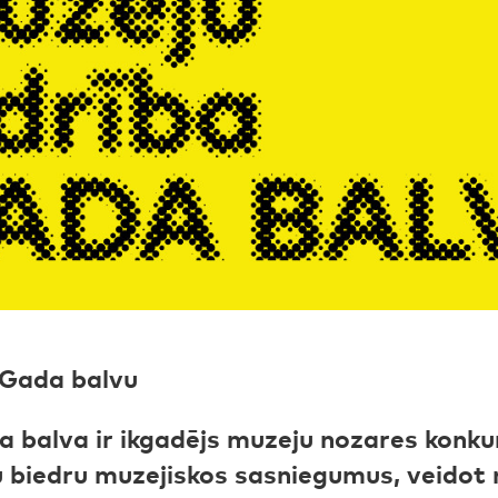
 Gada balvu
 balva ir ikgadējs muzeju nozares konkur
ju biedru muzejiskos sasniegumus, veidot