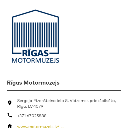
Rīgas Motormuzejs
Sergeja Eizenšteina iela 8, Vidzemes priekšpilsēta,
Rīga, LV-1079
+371 67025888
www.motormuzejs.lv/index.php/en/