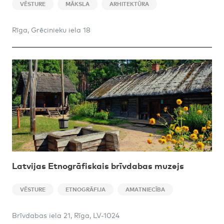
VĒSTURE
MĀKSLA
ARHITEKTŪRA
Rīga, Grēcinieku iela 18
Latvijas Etnogrāfiskais brīvdabas muzejs
VĒSTURE
ETNOGRĀFIJA
AMATNIECĪBA
Brīvdabas iela 21, Rīga, LV-1024