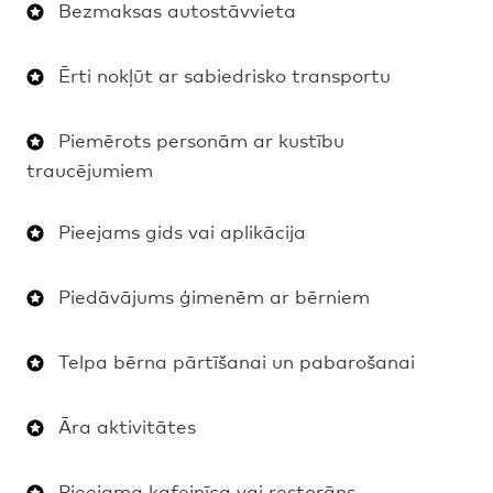
Bezmaksas autostāvvieta
Ērti nokļūt ar sabiedrisko transportu
Piemērots personām ar kustību
traucējumiem
Pieejams gids vai aplikācija
Piedāvājums ģimenēm ar bērniem
Telpa bērna pārtīšanai un pabarošanai
Āra aktivitātes
Pieejama kafejnīca vai restorāns