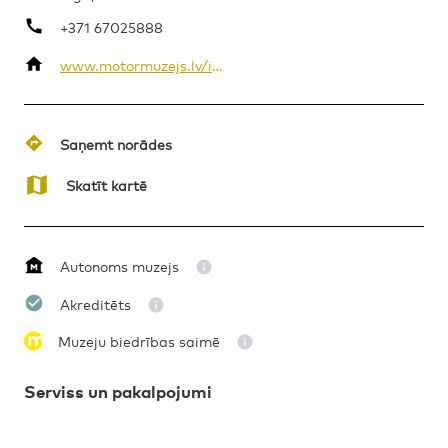
+371 67025888
www.motormuzejs.lv/index.php/en/
VĒSTURE
PERSONĪBA
TEHNIKA
Saņemt norādes
Skatīt kartē
Autonoms muzejs
Akreditēts
Muzeju biedrības saimē
Serviss un pakalpojumi