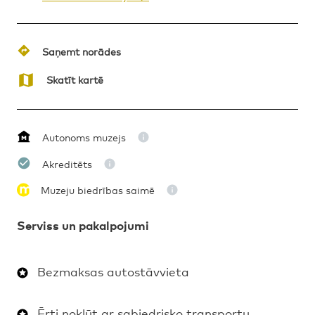
Saņemt norādes
Skatīt kartē
Autonoms muzejs
Akreditēts
Muzeju biedrības saimē
Serviss un pakalpojumi
Bezmaksas autostāvvieta
Ērti nokļūt ar sabiedrisko transportu