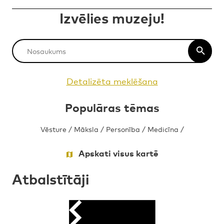
Izvēlies muzeju!
Detalizēta meklēšana
Populāras tēmas
Vēsture
/
Māksla
/
Personība
/
Medicīna
/
Apskati visus kartē
Atbalstītāji