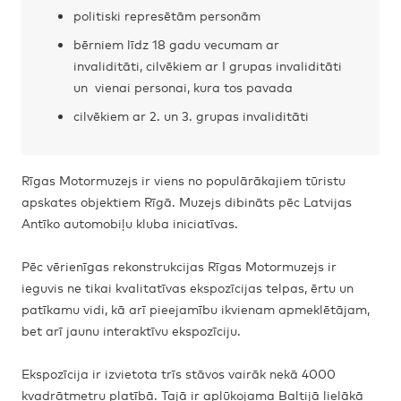
politiski represētām personām
bērniem līdz 18 gadu vecumam ar
invaliditāti, cilvēkiem ar I grupas invaliditāti
un vienai personai, kura tos pavada
cilvēkiem ar 2. un 3. grupas invaliditāti
Rīgas Motormuzejs ir viens no populārākajiem tūristu
apskates objektiem Rīgā. Muzejs dibināts pēc Latvijas
Antīko automobiļu kluba iniciatīvas.
Pēc vērienīgas rekonstrukcijas Rīgas Motormuzejs ir
ieguvis ne tikai kvalitatīvas ekspozīcijas telpas, ērtu un
patīkamu vidi, kā arī pieejamību ikvienam apmeklētājam,
bet arī jaunu interaktīvu ekspozīciju.
Ekspozīcija ir izvietota trīs stāvos vairāk nekā 4000
kvadrātmetru platībā. Tajā ir aplūkojama Baltijā lielākā