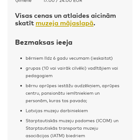
Visas cenas un atlaides aicinām
skatīt
muzeja mājaslapā
.
Bezmaksas ieeja
bērniem līdz 6 gadu vecumam (ieskaitot)
grupas (10 vai vairāk cilvēki) vadītājiem vai
pedagogiem
bērnu aprūpes iestāžu audzēkņiem, aprūpes
centru, pansionātu iemītniekiem un
personām, kuras tos pavada;
Latvijas muzeju darbiniekiem
Starptautiskās muzeju padomes (ICOM) un
Starptautiskās transporta muzeju
asociācijas (IATM) biedriem