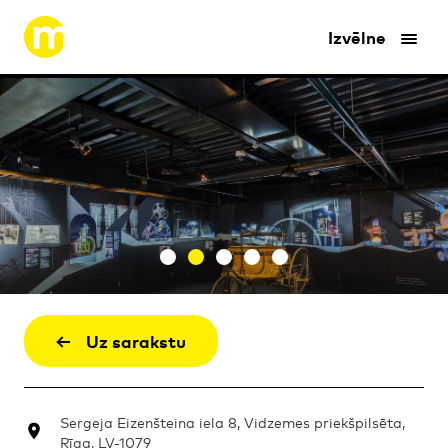
Izvēlne
Uz sarakstu
Sergeja Eizenšteina iela 8, Vidzemes priekšpilsēta,
Rīga, LV-1079