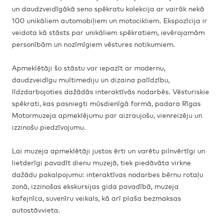
un daudzveidīgākā seno spēkratu kolekcija ar vairāk nekā
100 unikāliem automobiļiem un motocikliem. Ekspozīcija ir
veidota kā stāsts par unikāliem spēkratiem, ievērojamām
personībām un nozīmīgiem vēstures notikumiem.
Apmeklētāji šo stāstu var iepazīt ar modernu,
daudzveidīgu multimediju un dizaina palīdzību,
līdzdarbojoties dažādās interaktīvās nodarbēs. Vēsturiskie
spēkrati, kas pasniegti mūsdienīgā formā, padara Rīgas
Motormuzeja apmeklējumu par aizraujošu, vienreizēju un
izzinošu piedzīvojumu.
Lai muzeja apmeklētāji justos ērti un varētu pilnvērtīgi un
lietderīgi pavadīt dienu muzejā, tiek piedāvāta virkne
dažādu pakalpojumu: interaktīvas nodarbes bērnu rotaļu
zonā, izzinošas ekskursijas gida pavadībā, muzeja
kafejnīca, suvenīru veikals, kā arī plaša bezmaksas
autostāvvieta.