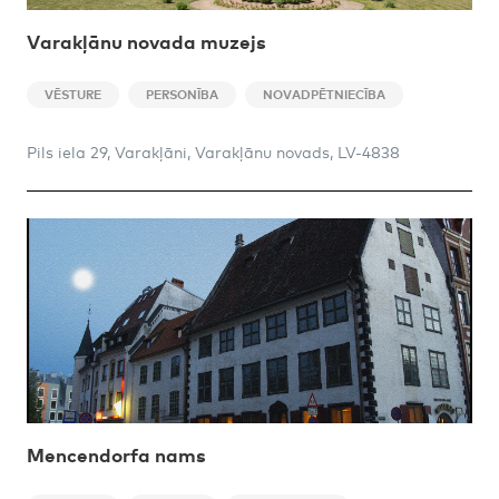
Varakļānu novada muzejs
VĒSTURE
PERSONĪBA
NOVADPĒTNIECĪBA
Pils iela 29, Varakļāni, Varakļānu novads, LV-4838
Mencendorfa nams