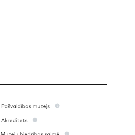
Pašvaldības muzejs
Akreditēts
Muzeju biedrības saimē