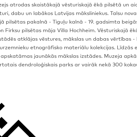
js atrodas skaistākajā vēsturiskajā ēkā pilsētā un aic
turi, dabu un labākos Latvijas māksliniekus. Talsu no
 pilsētas pakalnā - Tiguļu kalnā - 19. gadsimta beigā
on Firksu pilsētas māja Villa Hochheim. Vēsturiskajā ēk
zstādēs atklājas vēstures, mākslas un dabas vērtības -
kurzemnieku etnogrāfisko materiālu kolekcijas. Līdzās
ē apskatāmas jaunākās mākslas izstādes. Muzeja apkārt
ārtotais dendroloģiskais parks ar vairāk nekā 300 kok