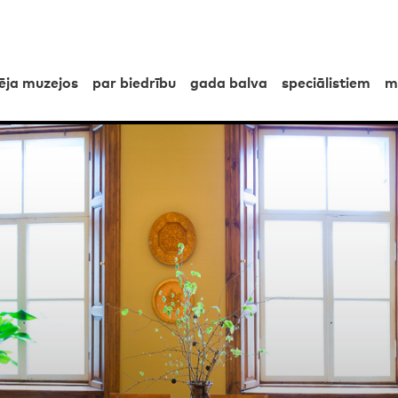
pēja muzejos
par biedrību
gada balva
speciālistiem
m