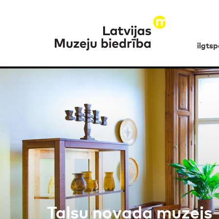
ilgts
Talsu novada muzejs