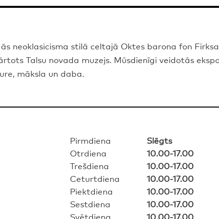
ās neoklasicisma stilā celtajā Oktes barona fon Firks
rtots Talsu novada muzejs. Mūsdienīgi veidotās ekspoz
ure, māksla un daba.
Pirmdiena
Slēgts
Otrdiena
10.00-17.00
Trešdiena
10.00-17.00
Ceturtdiena
10.00-17.00
Piektdiena
10.00-17.00
Sestdiena
10.00-17.00
Svētdiena
10.00-17.00