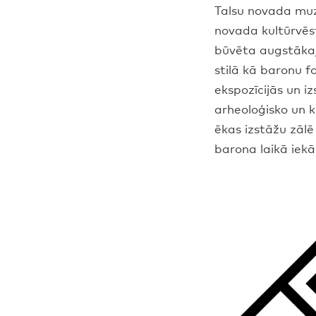
Talsu novada muze
novada kultūrvēs
būvēta augstākajā
stilā kā baronu f
ekspozīcijās un i
arheoloģisko un 
ēkas izstāžu zāl
barona laikā iek