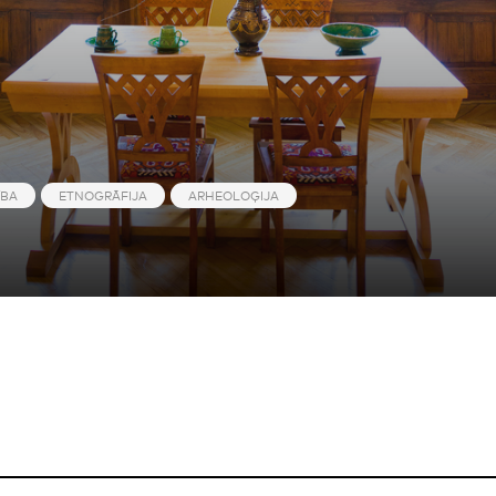
ĪBA
ETNOGRĀFIJA
ARHEOLOĢIJA