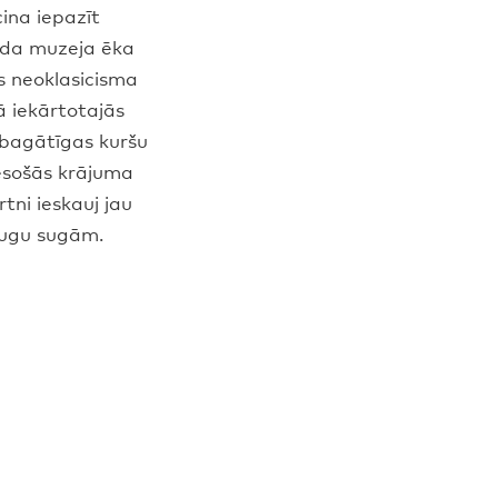
ina iepazīt
vada muzeja ēka
s neoklasicisma
ā iekārtotajās
 bagātīgas kuršu
 esošās krājuma
ni ieskauj jau
augu sugām.