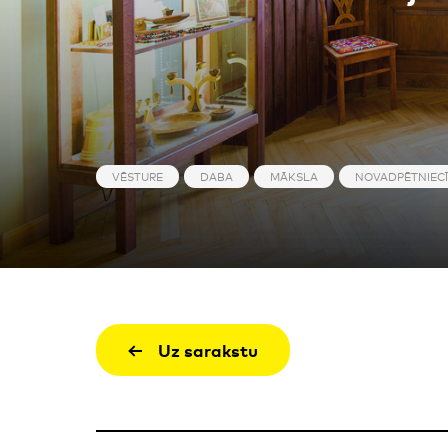
VĒSTURE
DABA
MĀKSLA
NOVADPĒTNIEC
Uz sarakstu