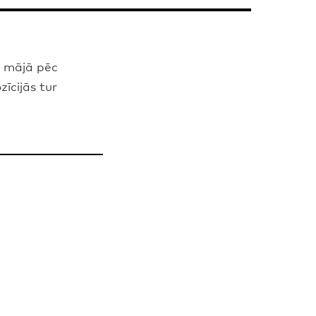
a mājā pēc
īcijās tur