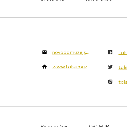
novadamuzejs@talsi.lv
www.talsumuzejs.lv
tal
tal
Pieaugušais
2.50 EUR