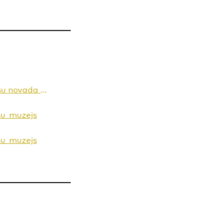
Talsu novada muzejs
su_muzejs
su_muzejs