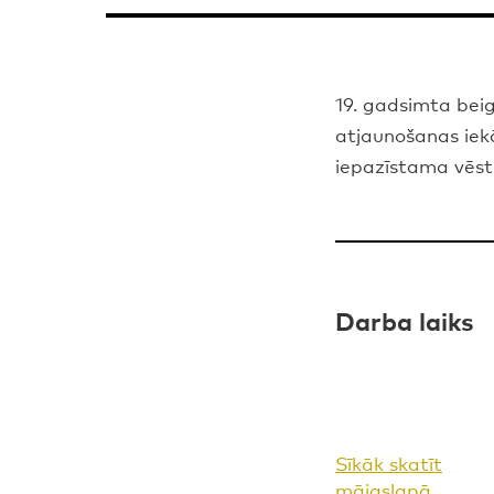
19. gadsimta beig
atjaunošanas iekā
iepazīstama vēst
Darba laiks
Sīkāk skatīt
mājaslapā