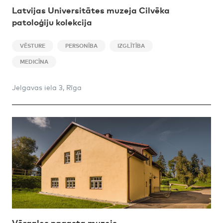
Latvijas Universitātes muzeja Cilvēka
patoloģiju kolekcija
VĒSTURE
PERSONĪBA
IZGLĪTĪBA
MEDICĪNA
Jelgavas iela 3, Rīga
Vērgales pagasta muzejs