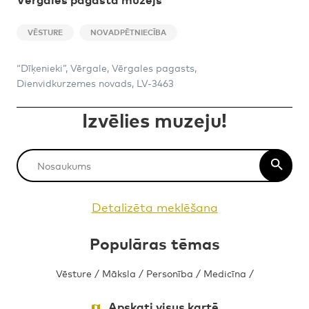
VĒSTURE
NOVADPĒTNIECĪBA
“Dīķenieki”, Vērgale, Vērgales pagasts,
Dienvidkurzemes novads, LV-3463
Izvēlies muzeju!
Detalizēta meklēšana
Populāras tēmas
Vēsture
/
Māksla
/
Personība
/
Medicīna
/
Apskati visus kartē