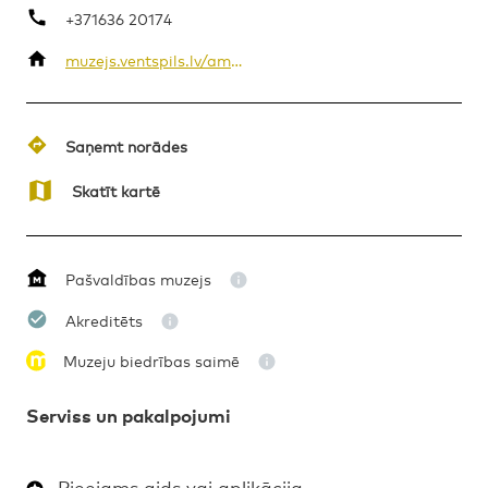
+371636 20174
muzejs.ventspils.lv/amatu-maja/
VĒSTURE
MĀKSLA
NOVADPĒTNIECĪBA
ETNOGRĀFIJA
Saņemt norādes
AMATNIECĪBA
Skatīt kartē
Pašvaldības muzejs
Akreditēts
Muzeju biedrības saimē
Serviss un pakalpojumi
Pieejams gids vai aplikācija