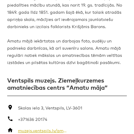
piedalīties mācību stundā, kas norit 19. gs. tradīcijās. No
1849. gada līdz 1851. gadam šajā ēkā, kur tolaik atradās
apriņķa skola, mācījies arī ievērojamais jaunlatviešu
darbinieks un izcilais folklorists Krišjānis Barons.
Amatu mājā iekārtotas un darbojas foto, audēju un
podnieka darbnīcas, kā arī suvenīru salons. Amatu mājā
regulāri notiek mākslas un amatniecības tēmām veltītas
izstādes un pilsētas kultūras dzīvi bagātinoši pasākumi.
Ventspils muzejs. Ziemeļkurzemes
amatniecības centrs “Amatu māja”
Skolas iela 3, Ventspils, LV-3601
+371636 20174
muzejs.ventspils.lv/amatu-maja/