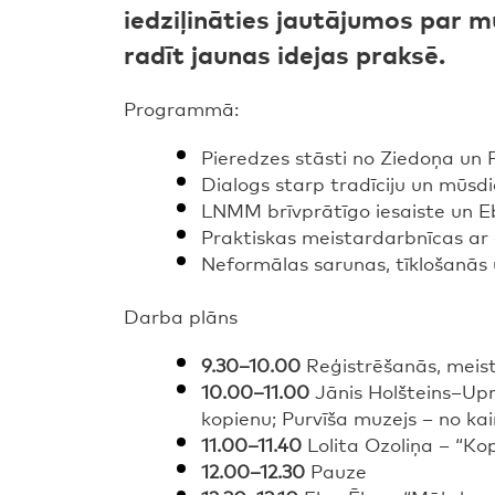
iedziļināties jautājumos par 
radīt jaunas idejas praksē.
Programmā:
Pieredzes stāsti no Ziedoņa un 
Dialogs starp tradīciju un mūsd
LNMM brīvprātīgo iesaiste un E
Praktiskas meistardarbnīcas ar
Neformālas sarunas, tīklošanā
Darba plāns
9.30–10.00
Reģistrēšanās, meist
10.00–11.00
Jānis Holšteins–Upm
kopienu; Purvīša muzejs – no kai
11.00–11.40
Lolita Ozoliņa – “Ko
12.00–12.30
Pauze