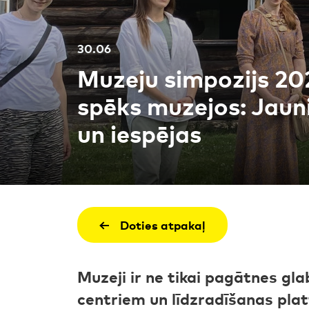
30.06
Muzeju simpozijs 20
spēks muzejos: Jauni
un iespējas
Doties atpakaļ
Muzeji ir ne tikai pagātnes gl
centriem un līdzradīšanas pla