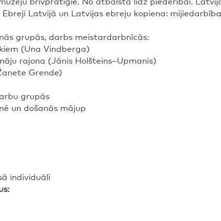
uzeju brīvprātīgie. No atbalsta līdz piederībai. Latv
s Ebreji Latvijā un Latvijas ebreju kopiena: mijiedarbīb
nās grupās, darbs meistardarbnīcās:
ukiem (Una Vindberga)
māju rajona (Jānis Holšteins–Upmanis)
(Žanete Grende)
darbu grupās
nē un došanās mājup
 individuāli
us: