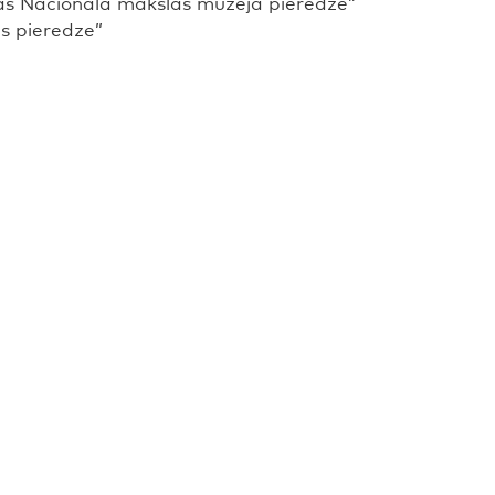
ijas Nacionālā mākslas muzeja pieredze”
as pieredze”