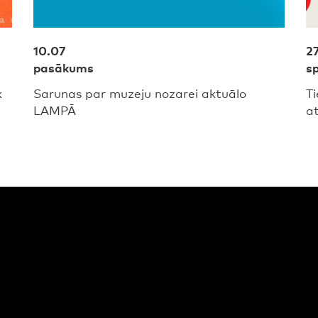
10.07
2
pasākums
sp
k
Sarunas par muzeju nozarei aktuālo
Ti
LAMPĀ
a