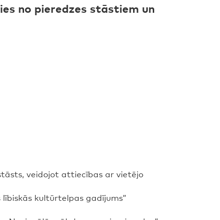
ies no pieredzes stāstiem un
sts, veidojot attiecības ar vietējo
lībiskās kultūrtelpas gadījums”