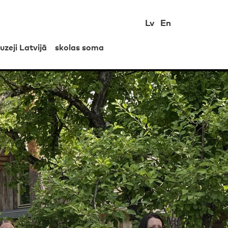
Lv
En
uzeji Latvijā
skolas soma