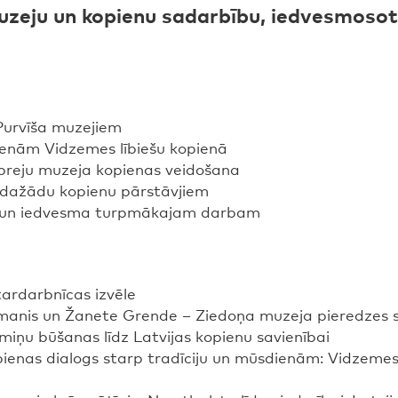
muzeju un kopienu sadarbību, iedvesmosot
Purvīša muzejiem
ienām Vidzemes lībiešu kopienā
breju muzeja kopienas veidošana
 dažādu kopienu pārstāvjiem
s un iedvesma turpmākajam darbam
ardarbnīcas izvēle
anis un Žanete Grende – Ziedoņa muzeja pieredzes stā
miņu būšanas līdz Latvijas kopienu savienībai
pienas dialogs starp tradīciju un mūsdienām: Vidzemes 