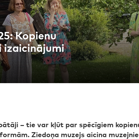
25: Kopienu
 izaicinājumi
abātāji – tie var kļūt par spēcīgiem kopie
tformām. Ziedoņa muzejs aicina muzejniek