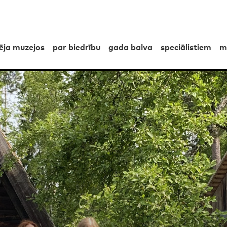
pēja muzejos
par biedrību
gada balva
speciālistiem
m