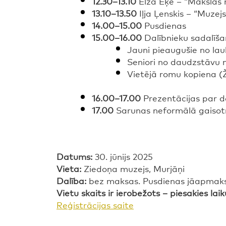
12.30–13.10
Elza Ēķe – “Mākslas m
13.10–13.50
Iļja Ļenskis – “Muzej
14.00–15.00
Pusdienas
15.00–16.00
Dalībnieku sadalīša
Jauni pieaugušie no la
Seniori no daudzstāvu 
Vietējā romu kopiena 
16.00–17.00
Prezentācijas par 
17.00
Sarunas neformālā gaisot
Datums:
30. jūnijs 2025
Vieta:
Ziedoņa muzejs, Murjāņi
Dalība:
bez maksas. Pusdienas jāapmaksā
Vietu skaits ir ierobežots – piesakies laik
Reģistrācijas saite