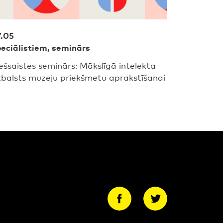
7.05
eciālistiem, seminārs
ešsaistes seminārs: Mākslīgā intelekta
tbalsts muzeju priekšmetu aprakstīšanai