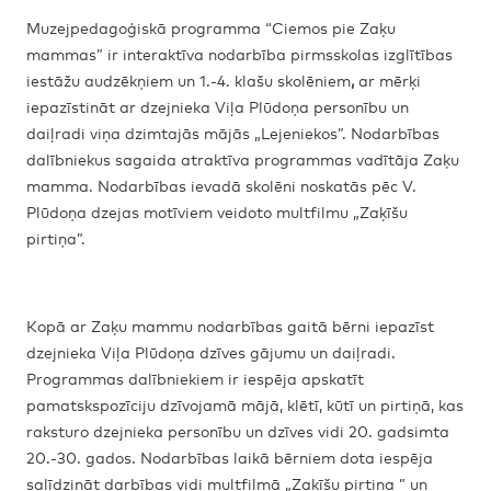
Muzejpedagoģiskā programma
“Ciemos pie Zaķu
mammas” ir interaktīva nodarbība pirmsskolas izglītības
iestāžu audzēkņiem un 1.-4. klašu skolēniem
,
ar mērķi
iepazīstināt ar dzejnieka Viļa Plūdoņa personību un
daiļradi viņa dzimtajās mājās „Lejeniekos”. Nodarbības
dalībniekus sagaida atraktīva programmas vadītāja Zaķu
mamma. Nodarbības ievadā skolēni noskatās pēc V.
Plūdoņa dzejas motīviem veidoto multfilmu „Zaķīšu
pirtiņa”.
Kopā ar Zaķu mammu nodarbības gaitā bērni iepazīst
dzejnieka Viļa Plūdoņa dzīves gājumu un daiļradi.
Programmas dalībniekiem ir iespēja apskatīt
pamatskspozīciju dzīvojamā mājā, klētī, kūtī un pirtiņā, kas
raksturo dzejnieka personību un dzīves vidi 20. gadsimta
20.-30. gados. Nodarbības laikā bērniem dota iespēja
salīdzināt darbības vidi multfilmā „Zaķīšu pirtiņa ” un