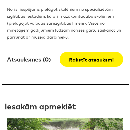
Norisi iespējams pielāgot skolēniem no specializētām
izglītības iestādēm, kā arī mazākumtautību skolēniem
(pielāgojot valodas sarežģītības līmeni). Visos no
minētajiem gadījumiem lūdzam norises gaitu saskaņot un
pārrunāt ar muzeja darbinieku.
Atsauksmes (0)
Rakstīt atsauksmi
Iesakām apmeklēt