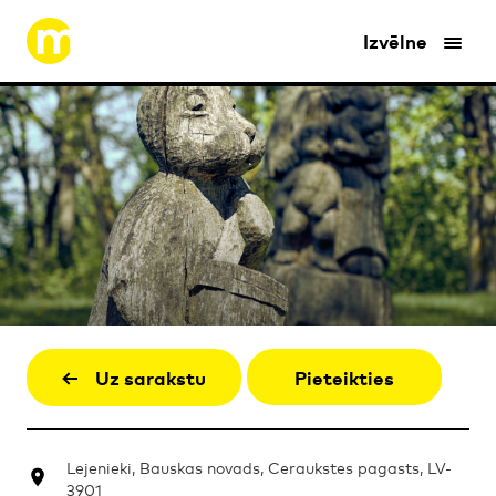
Izvēlne
Uz sarakstu
Pieteikties
Lejenieki, Bauskas novads, Ceraukstes pagasts, LV-
3901