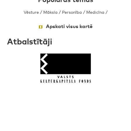
Vēsture
/
Māksla
/
Personība
/
Medicīna
/
Apskati visus kartē
Atbalstītāji