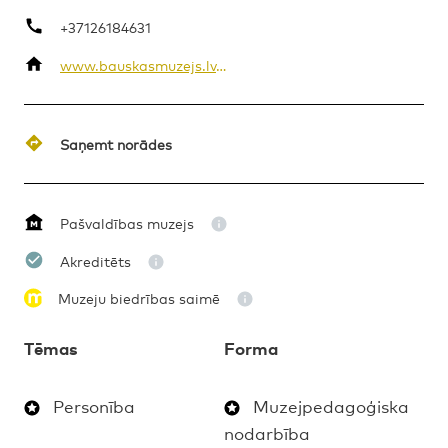
+37126184631
www.bauskasmuzejs.lv/i?id=76
MAKSAS
MUZEJPEDAGOĢISKA NODARBĪBA
1. – 4. KLASE
Saņemt norādes
Pašvaldības muzejs
Akreditēts
Muzeju biedrības saimē
Tēmas
Forma
Personība
Muzejpedagoģiska
nodarbība