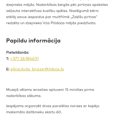
dzejnieka mājās. Nodarbības beigās pēc pirtiņas apskates
iekļauta interaktīvas kustību spēles. Noslēgumā bērni
atklāj savus iespaidus par multfilmā „Zaķīšu pirtiņa”
redzēto un dzejnieka Viļa Plūdoņa mājās piedzīvoto.
Papildu informācija
Pieteikšanās:
+371
26184631
T:
elina.kula_braze@inbox.lv
E:
Muzejā vēlams ierasties aptuveni 15 minūtes pirms
nodarbības sākuma.
Iespējams organizēt divas paralēlas norises ar kopējo
maksimālo dalībnieku skaitu 60.