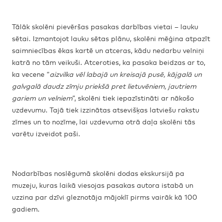
Tālāk skolēni pievēršas pasakas darbības vietai – lauku
sētai. Izmantojot lauku sētas plānu, skolēni mēģina atpazīt
saimniecības ēkas kartē un atceras, kādu nedarbu velniņi
katrā no tām veikuši. Atceroties, ka pasaka beidzas ar to,
ka vecene “
aizvilka vēl labajā un kreisajā pusē, kājgalā un
galvgalā daudz zīmju priekšā pret lietuvēniem, jautriem
gariem un velniem
”, skolēni tiek iepazīstināti ar nākošo
uzdevumu. Tajā tiek izzinātas atsevišķas latviešu rakstu
zīmes un to nozīme, lai uzdevuma otrā daļa skolēni tās
varētu izveidot paši.
Nodarbības noslēgumā skolēni dodas ekskursijā pa
muzeju, kuras laikā viesojas pasakas autora istabā un
uzzina par dzīvi gleznotāja mājoklī pirms vairāk kā 100
gadiem.