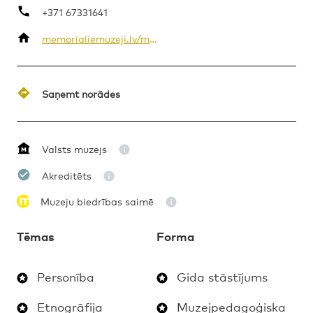
+371 67331641
memorialiemuzeji.lv/muzeji/jana-rozentala-un-rudolfa-blaumana-muzejs/
MAKSAS
GIDA STĀSTĪJUMS
1. – 4. KLASE
Saņemt norādes
Valsts muzejs
Akreditēts
Muzeju biedrības saimē
Tēmas
Forma
Personība
Gida stāstījums
Etnogrāfija
Muzejpedagoģiska