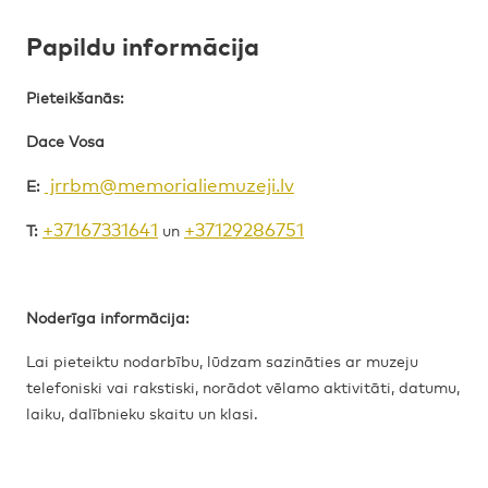
Papildu informācija
Pieteikšanās:
Dace Vosa
jrrbm@memorialiemuzeji.lv
E:
+37167331641
+37129286751
T:
un
Noderīga informācija:
Lai pieteiktu nodarbību, lūdzam sazināties ar muzeju
telefoniski vai rakstiski, norādot vēlamo aktivitāti, datumu,
laiku, dalībnieku skaitu un klasi.