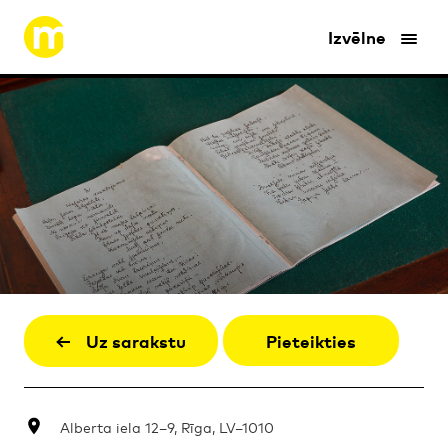
Izvēlne
Uz sarakstu
Pieteikties
Alberta iela 12–9, Rīga, LV–1010