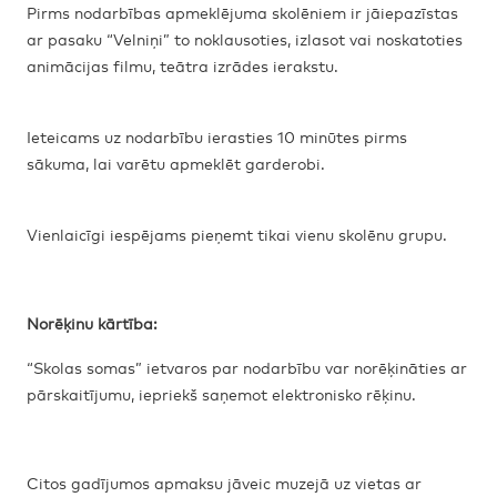
Pirms nodarbības apmeklējuma skolēniem ir jāiepazīstas
ar pasaku “Velniņi” to noklausoties, izlasot vai noskatoties
animācijas filmu, teātra izrādes ierakstu.
Ieteicams uz nodarbību ierasties 10 minūtes pirms
sākuma, lai varētu apmeklēt garderobi.
Vienlaicīgi iespējams pieņemt tikai vienu skolēnu grupu.
Norēķinu kārtība:
“Skolas somas” ietvaros par nodarbību var norēķināties ar
pārskaitījumu, iepriekš saņemot elektronisko rēķinu.
Citos gadījumos apmaksu jāveic muzejā uz vietas ar