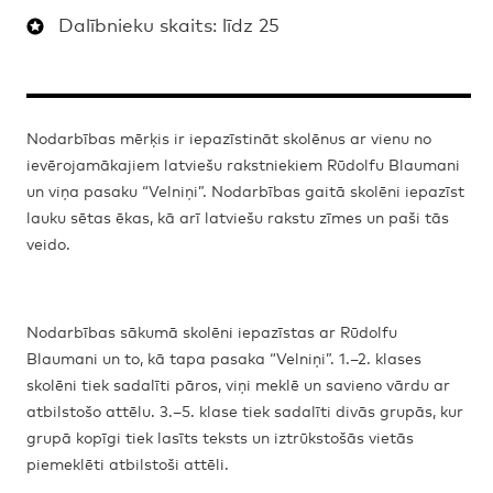
Dalībnieku skaits: līdz 25
Nodarbības mērķis ir iepazīstināt skolēnus ar vienu no
ievērojamākajiem latviešu rakstniekiem Rūdolfu Blaumani
un viņa pasaku “Velniņi”. Nodarbības gaitā skolēni iepazīst
lauku sētas ēkas, kā arī latviešu rakstu zīmes un paši tās
veido.
Nodarbības sākumā skolēni iepazīstas ar Rūdolfu
Blaumani un to, kā tapa pasaka “Velniņi”. 1.–2. klases
skolēni tiek sadalīti pāros, viņi meklē un savieno vārdu ar
atbilstošo attēlu. 3.–5. klase tiek sadalīti divās grupās, kur
grupā kopīgi tiek lasīts teksts un iztrūkstošās vietās
piemeklēti atbilstoši attēli.