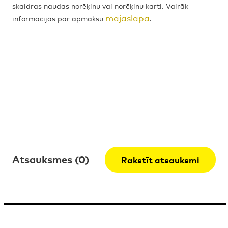
skaidras naudas norēķinu vai norēķinu karti. Vairāk
mājaslapā
informācijas par apmaksu
.
Atsauksmes (0)
Rakstīt atsauksmi