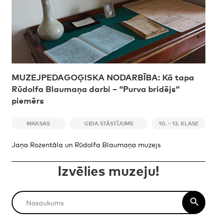
MUZEJPEDAGOĢISKA NODARBĪBA: Kā tapa
Rūdolfa Blaumaņa darbi – “Purva bridējs”
piemērs
MAKSAS
GIDA STĀSTĪJUMS
10. – 12. KLASE
Jaņa Rozentāla un Rūdolfa Blaumaņa muzejs
Izvēlies muzeju!