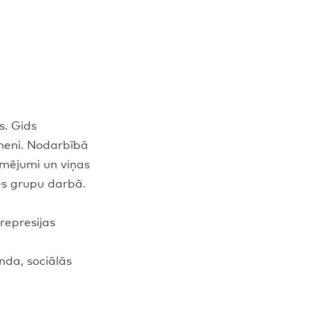
s. Gids
meni. Nodarbībā
īmējumi un viņas
ies grupu darbā.
represijas
nda, sociālās