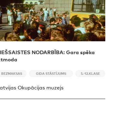
IEŠSAISTES NODARBĪBA: Gara spēka
Atmoda
BEZMAKSAS
GIDA STĀSTĪJUMS
5.-12.KLASE
atvijas Okupācijas muzejs