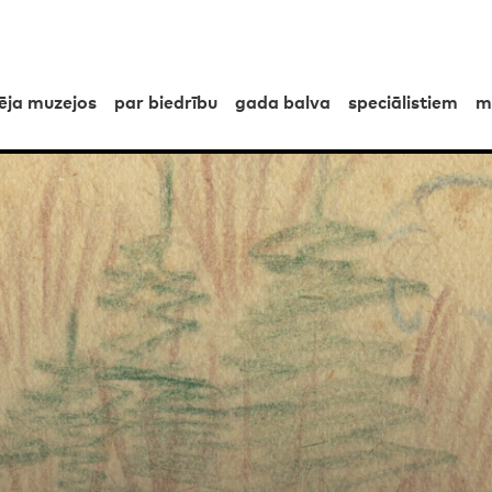
pēja muzejos
par biedrību
gada balva
speciālistiem
m