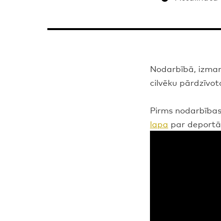
Nodarbībā, izman
cilvēku pārdzīvoto
Pirms nodarbības
lapa
par deportāc