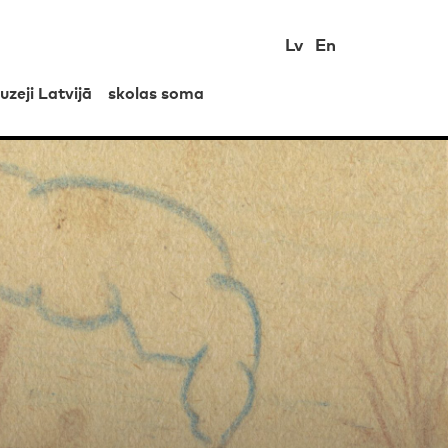
Lv
En
uzeji Latvijā
skolas soma