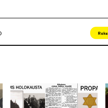
)
Raks