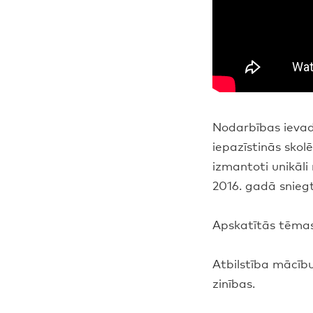
Nodarbības ievad
iepazīstinās sko
izmantoti unikāl
2016. gadā sniegt
Apskatītās tēmas
Atbilstība mācību
zinības.