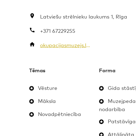
Latviešu strēlnieku laukums 1, Rīga
+371 67229255
okupacijasmuzejs.lv/lv/
Tēmas
Forma
Vēsture
Gida stāst
Māksla
Muzejpeda
nodarbība
Novadpētniecība
Patstāvīga
Attālināta 