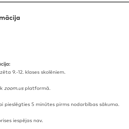
rmācija
cija:
ēta 9.-12. klases skolēniem.
ek
zoom.us
platformā.
i pieslēgties 5 minūtes pirms nodarbības sākuma.
rises iespējas nav.