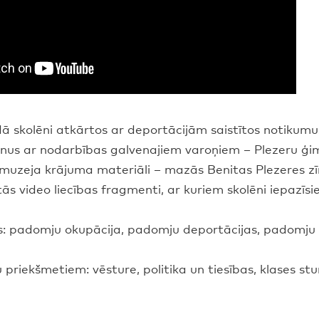
ā skolēni atkārtos ar deportācijām saistītos notikumu
lēnus ar nodarbības galvenajiem varoņiem – Plezeru ģi
i muzeja krājuma materiāli – mazās Benitas Plezeres z
ās video liecības fragmenti, ar kuriem skolēni iepazīs
: padomju okupācija, padomju deportācijas, padomju 
 priekšmetiem: vēsture, politika un tiesības, klases stu