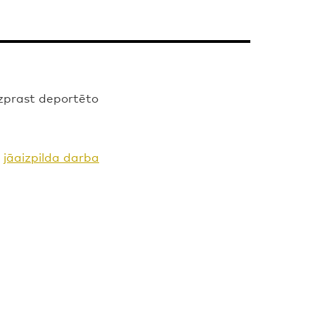
izprast deportēto
n
jāaizpilda darba