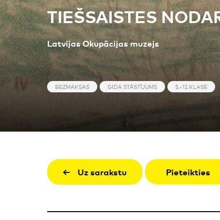
TIEŠSAISTES NODARBĪ
Latvijas Okupācijas muzejs
BEZMAKSAS
GIDA STĀSTĪJUMS
5.-12.KLASE
Uz sarakstu
Pieteikties