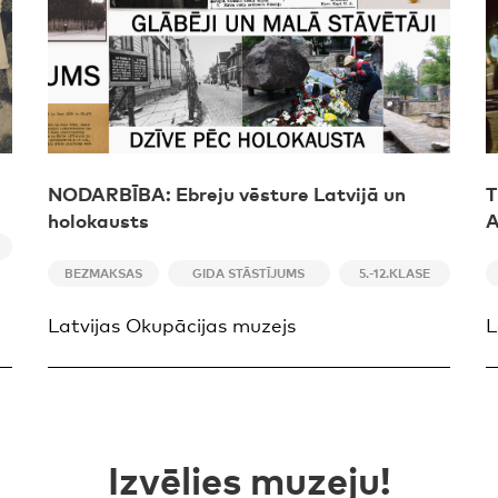
NODARBĪBA: Ebreju vēsture Latvijā un
T
holokausts
BEZMAKSAS
GIDA STĀSTĪJUMS
5.-12.KLASE
Latvijas Okupācijas muzejs
L
Izvēlies muzeju!