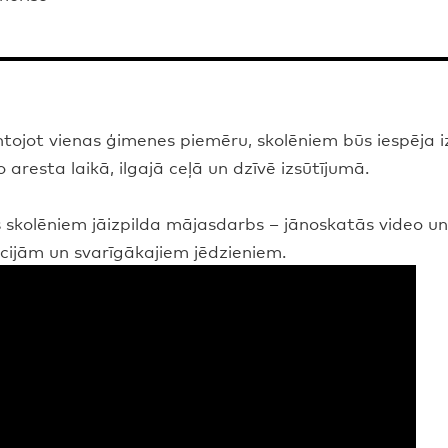
tojot vienas ģimenes piemēru, skolēniem būs iespēja 
 aresta laikā, ilgajā ceļā un dzīvē izsūtījumā.
 skolēniem jāizpilda mājasdarbs – jānoskatās video u
ijām un svarīgākajiem jēdzieniem.