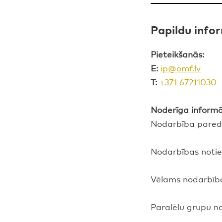
Papildu info
Pieteikšanās:
E:
ip@omf.lv
T:
+371 67211030
Noderīga informā
Nodarbība paredz
Nodarbības noti
Vēlams nodarbība
Paralēlu grupu no