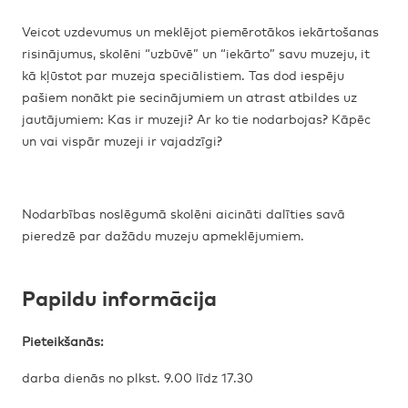
Veicot uzdevumus un meklējot piemērotākos iekārtošanas
risinājumus, skolēni “uzbūvē” un “iekārto” savu muzeju, it
kā kļūstot par muzeja speciālistiem. Tas dod iespēju
pašiem nonākt pie secinājumiem un atrast atbildes uz
jautājumiem: Kas ir muzeji? Ar ko tie nodarbojas? Kāpēc
un vai vispār muzeji ir vajadzīgi?
Nodarbības noslēgumā skolēni aicināti dalīties savā
pieredzē par dažādu muzeju apmeklējumiem.
Papildu informācija
Pieteikšanās:
darba dienās no plkst. 9.00 līdz 17.30