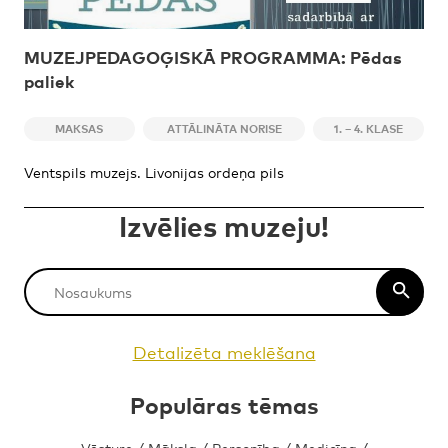
MUZEJPEDAGOĢISKĀ PROGRAMMA: Pēdas
paliek
MAKSAS
ATTĀLINĀTA NORISE
1. – 4. KLASE
Ventspils muzejs. Livonijas ordeņa pils
Izvēlies muzeju!
Detalizēta meklēšana
Populāras tēmas
Vēsture
/
Māksla
/
Personība
/
Medicīna
/