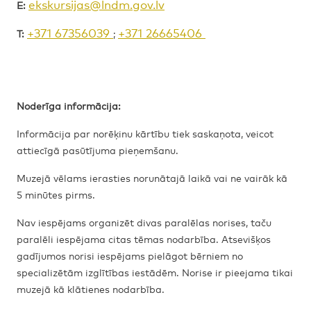
ekskursijas@lndm.gov.lv
E:
+371 67356039
+371 26665406
T:
;
Noderīga informācija:
Informācija par norēķinu kārtību tiek saskaņota, veicot
attiecīgā pasūtījuma pieņemšanu.
Muzejā vēlams ierasties norunātajā laikā vai ne vairāk kā
5 minūtes pirms.
Nav iespējams organizēt divas paralēlas norises, taču
paralēli iespējama citas tēmas nodarbība. Atsevišķos
gadījumos norisi iespējams pielāgot bērniem no
specializētām izglītības iestādēm. Norise ir pieejama tikai
muzejā kā klātienes nodarbība.