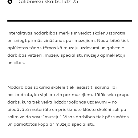
Dalībnieku skaits: līdz 25
Interaktīvās nodarbības mērķis ir veidot skolēnu izpratni
un sniegt pirmās zināšanas par muzejiem. Nodarbībā tiek
aplūkotas tādas tēmas kā muzeju uzdevumi un galvenie
darbības virzieni, muzeju speciālisti, muzeju apmeklētāji
un citas.
Nodarbības sākumā skolēni tiek iesaistīti sarunā, lai
noskaidrotu, ko viņi jau zin par muzejiem. Tālāk seko grupu
darbs, kurā tiek veikti līdzdarbošanās uzdevumi – no
piedāvātā materiālu un priekšmetu klāsta skolēni soli pa
solim veido savu “muzeju”. Visas darbības tiek pārrunātas
un pamatotas kopā ar muzeja speciālistu.