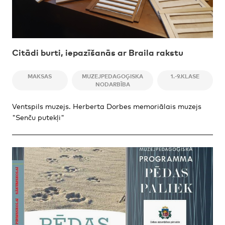
Citādi burti, iepazīšanās ar Braila rakstu
MAKSAS
MUZEJPEDAGOĢISKA
1.-9.KLASE
NODARBĪBA
Ventspils muzejs. Herberta Dorbes memoriālais muzejs
"Senču putekļi"