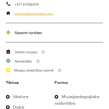
+371 67356053
www.dabasmuzejs.gov.lv/
MAKSAS
MUZEJPEDAGOĢISKA NODARBĪBA
1. – 4. KLASE
Saņemt norādes
Valsts muzejs
Akreditēts
Muzeju biedrības saimē
Tēmas
Forma
Vēsture
Muzejpedagoģiska
nodarbība
Daba