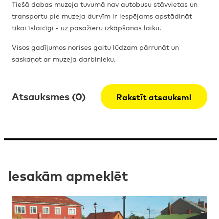
Tiešā dabas muzeja tuvumā nav autobusu stāvvietas un
transportu pie muzeja durvīm ir iespējams apstādināt
tikai īslaicīgi - uz pasažieru izkāpšanas laiku.
Visos gadījumos norises gaitu lūdzam pārrunāt un
saskaņot ar muzeja darbinieku.
Atsauksmes (0)
Rakstīt atsauksmi
Iesakām apmeklēt