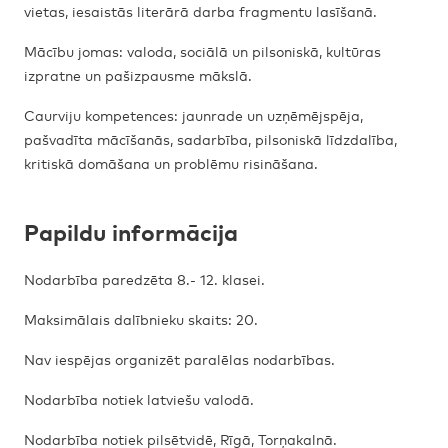
vietas, iesaistās literārā darba fragmentu lasīšanā.
Mācību jomas: valoda, sociālā un pilsoniskā, kultūras
izpratne un pašizpausme mākslā.
Caurviju kompetences: jaunrade un uzņēmējspēja,
pašvadīta mācīšanās, sadarbība, pilsoniskā līdzdalība,
kritiskā domāšana un problēmu risināšana.
Papildu informācija
Nodarbība paredzēta 8.- 12. klasei.
Maksimālais dalībnieku skaits: 20.
Nav iespējas organizēt paralēlas nodarbības.
Nodarbība notiek latviešu valodā.
Nodarbība notiek pilsētvidē, Rīgā, Torņakalnā.