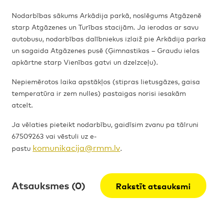
Nodarbības sākums Arkādija parkā, noslēgums Atgāzenē
starp Atgāzenes un Turības stacijām. Ja ierodas ar savu
autobusu, nodarbības dalībniekus izlaiž pie Arkādija parka
un sagaida Atgāzenes pusē (Ģimnastikas – Graudu ielas
apkārtne starp Vienības gatvi un dzelzceļu).
Nepiemērotos laika apstākļos (stipras lietusgāzes, gaisa
temperatūra ir zem nulles) pastaigas norisi iesakām
atcelt.
Ja vēlaties pieteikt nodarbību, gaidīsim zvanu pa tālruni
67509263 vai vēstuli uz e-
komunikacija@rmm.lv
pastu
.
Atsauksmes (0)
Rakstīt atsauksmi