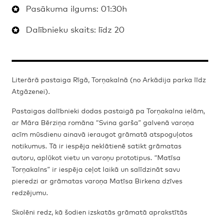
Pasākuma ilgums: 01:30h
Dalībnieku skaits: līdz 20
Literārā pastaiga Rīgā, Torņakalnā (no Arkādija parka līdz
Atgāzenei).
Pastaigas dalībnieki dodas pastaigā pa Torņakalna ielām,
ar Māra Bērziņa romāna “Svina garša” galvenā varoņa
acīm mūsdienu ainavā ieraugot grāmatā atspoguļotos
notikumus. Tā ir iespēja neklātienē satikt grāmatas
autoru, aplūkot vietu un varoņu prototipus. “Matīsa
Torņakalns” ir iespēja ceļot laikā un salīdzināt savu
pieredzi ar grāmatas varoņa Matīsa Birkena dzīves
redzējumu.
Skolēni redz, kā šodien izskatās grāmatā aprakstītās