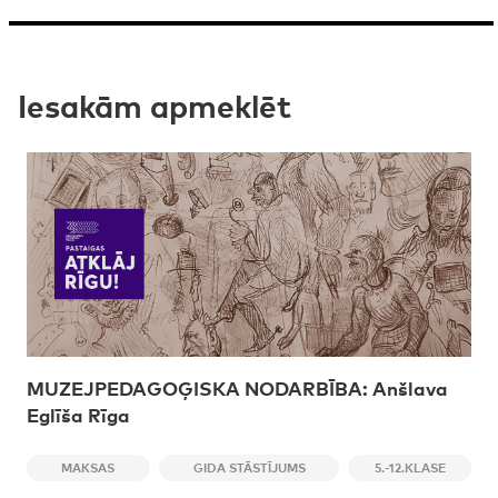
Iesakām apmeklēt
MUZEJPEDAGOĢISKA NODARBĪBA: Anšlava
Eglīša Rīga
MAKSAS
GIDA STĀSTĪJUMS
5.-12.KLASE