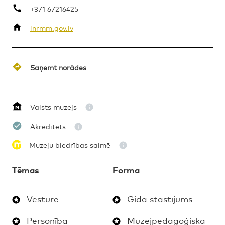
+371 67216425
lnrmm.gov.lv
MAKSAS
GIDA STĀSTĪJUMS
5.-12.KLASE
Saņemt norādes
Valsts muzejs
Akreditēts
Muzeju biedrības saimē
Tēmas
Forma
Vēsture
Gida stāstījums
Personība
Muzejpedagoģiska