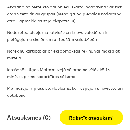
Atkarībā no pieteikto dalībnieku skaita, nodarbība var tikt
organizēta divās grupās (viena grupa piedalās nodarbībā,
otra - apmeklē muzeja ekspozīciju).
Nodarbība pieejama latviešu un krievu valodā un ir
pielāgojama skolēniem ar īpašām vajadzībām.
Norēķinu kārtība: ar priekšapmaksas rēķinu vai maksājot
muzejā.
Ierašanās Rīgas Motormuzejā vēlama ne vēlāk kā 15
minūtes pirms nodarbības sākuma.
Pie muzeja ir plašs stāvlaukums, kur iespējams novietot arī
autobusu.
Atsauksmes (0)
Rakstīt atsauksmi