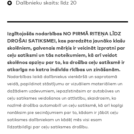
Dalībnieku skaits: līdz 20
Izglītojošās nodarbības NO PIRMĀ RITEŅA LĪDZ
DROŠAI SATIKSMEI, kas paredzēta jaunāko klašu
skolēniem, galvenais mērķis ir veicināt izpratni par
ceļu satiksmi un tās noteikumiem, kā arī veidot
skolēnos apziņu par to, ka drošība ceļu satiksmē ir
atkarīga no katra indivīda rīcības un zināšanām.
Nodarbības laikā dalībniekus vienkāršā un saprotamā
veidā, papildinot stāstījumu ar vizuāliem materiāliem un
dažādiem uzdevumiem, iepazīstināsim ar autobūves un
ceļu satiksmes veidošanos un attīstību, skaidrosim, ko
nozīmē drošība automobilī un ceļu satiksmē, kā arī kopīgi
nonāksim pie secinājumiem par to, kādam ir jābūt ceļu
satiksmes dalībniekam un kādēļ mēs visi esam
līdzatbildīgi par ceļu satiksmes drošību.