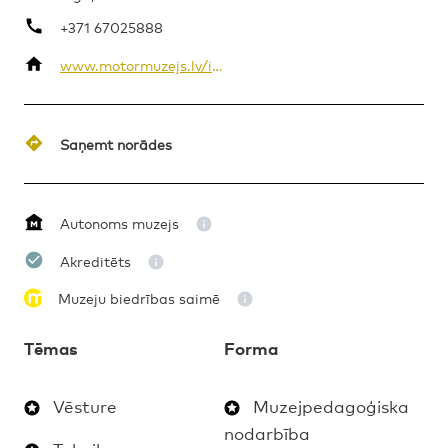
+371 67025888
www.motormuzejs.lv/index.php/en/
MAKSAS
MUZEJPEDAGOĢISKA NODARBĪBA
1. – 4. KLASE
Saņemt norādes
Autonoms muzejs
Akreditēts
Muzeju biedrības saimē
Tēmas
Forma
Vēsture
Muzejpedagoģiska
nodarbība