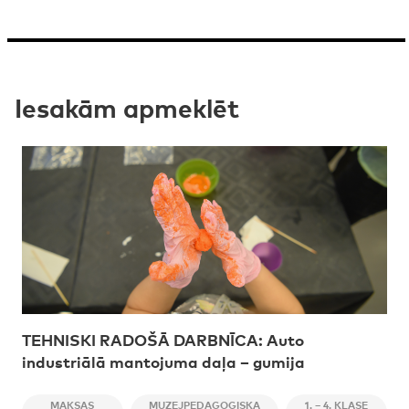
Iesakām apmeklēt
TEHNISKI RADOŠĀ DARBNĪCA: Auto
industriālā mantojuma daļa – gumija
MAKSAS
MUZEJPEDAGOĢISKA
1. – 4. KLASE