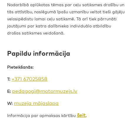
Nodarbībā aplūkotas tēmas par ceļu satiksmes drošību un
tās attīstību, noslēgumā īpašu uzmanību veltot tieši gājēju
velosipēdistu lomai ceļu satiksmē. Tā arī tiek pārrunāti
jautājumi par katra dalībnieka individuālo atbildību
drošas satiksmes veidošanā.
Papildu informācija
Pieteikšanās:
+371 67025858
T:
pedagogi@motormuzejs.lv
E:
muzeja mājaslapa
W:
šeit
Informācija par apmaksas kārtību
.