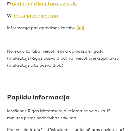
pedagogi@motormuzejs.lv
E:
muzeja mājaslapa
W:
šeit
Informācija par apmaksas kārtību
.
Norēķinu kārtība: veicot rēķina apmaksu eriga.lv
(maksātājs-Rīgas pašvaldība) vai veicot priekšapmaksu
(maksātājs cita pašvaldība).
Papildu informācija
Ierašanās Rīgas Motormuzejā vēlama ne vēlāk kā 15
minūtes pirms nodarbības sākuma.
Pie muzeja ir plašs stāvlaukums, kur iespējams novietot arī