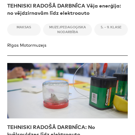
TEHNISKI RADOŠĀ DARBNĪCA Vēja enerģija:
no vējdzirnavām līdz elektroauto
MAKSAS
MUZEJPEDAGOĢISKA
5. – 9. KLASE
NODARBĪBA
Rīgas Motormuzejs
TEHNISKI RADOŠĀ DARBNĪCA: No
kvēlspuldzes līdz elektroauto