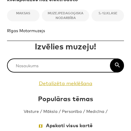
MAKSAS
MUZEJPEDAGOĢISKA
5.-12.KLASE
NODARBĪBA
Rīgas Motormuzejs
Izvēlies muzeju!
Detalizēta meklēšana
Populāras tēmas
Vēsture
/
Māksla
/
Personība
/
Medicīna
/
Apskati visus kartē