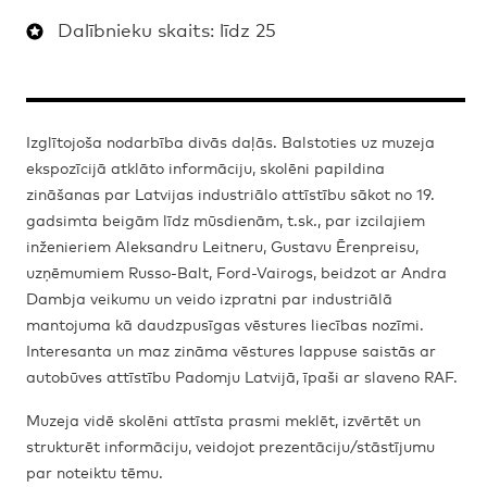
Dalībnieku skaits: līdz 25
Izglītojoša nodarbība divās daļās. Balstoties uz muzeja
ekspozīcijā atklāto informāciju, skolēni papildina
zināšanas par Latvijas industriālo attīstību sākot no 19.
gadsimta beigām līdz mūsdienām, t.sk., par izcilajiem
inženieriem Aleksandru Leitneru, Gustavu Ērenpreisu,
uzņēmumiem Russo-Balt, Ford-Vairogs, beidzot ar Andra
Dambja veikumu un veido izpratni par industriālā
mantojuma kā daudzpusīgas vēstures liecības nozīmi.
Interesanta un maz zināma vēstures lappuse saistās ar
autobūves attīstību Padomju Latvijā, īpaši ar slaveno RAF.
Muzeja vidē skolēni attīsta prasmi meklēt, izvērtēt un
strukturēt informāciju, veidojot prezentāciju/stāstījumu
par noteiktu tēmu.