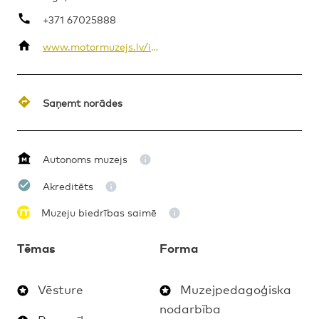
+371 67025888
www.motormuzejs.lv/index.php/en/
MAKSAS
MUZEJPEDAGOĢISKA NODARBĪBA
5.-12.KLASE
Saņemt norādes
Autonoms muzejs
Akreditēts
Muzeju biedrības saimē
Tēmas
Forma
Vēsture
Muzejpedagoģiska
nodarbība