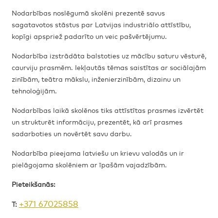
Nodarbības noslēgumā skolēni prezentē savus
sagatavotos stāstus par Latvijas industriālo attīstību,
kopīgi apspriež padarīto un veic pašvērtējumu.
Nodarbība izstrādāta balstoties uz mācību saturu vēsturē,
caurviju prasmēm. Iekļautās tēmas saistītas ar sociālajām
zinībām, teātra mākslu, inženierzinībām, dizainu un
tehnoloģijām.
Nodarbības laikā skolēnos tiks attīstītas prasmes izvērtēt
un strukturēt informāciju, prezentēt, kā arī prasmes
sadarboties un novērtēt savu darbu.
Nodarbība pieejama latviešu un krievu valodās un ir
pielāgojama skolēniem ar īpašām vajadzībām.
Pieteikšanās:
+371 67025858
T: