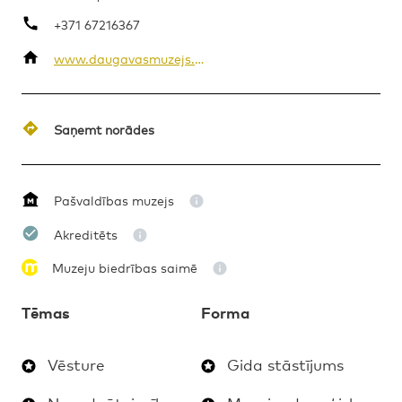
+371 67216367
www.daugavasmuzejs.lv/lv/
MAKSAS
GIDA STĀSTĪJUMS
1.-9.KLASE
Saņemt norādes
Pašvaldības muzejs
Akreditēts
Muzeju biedrības saimē
Tēmas
Forma
Vēsture
Gida stāstījums