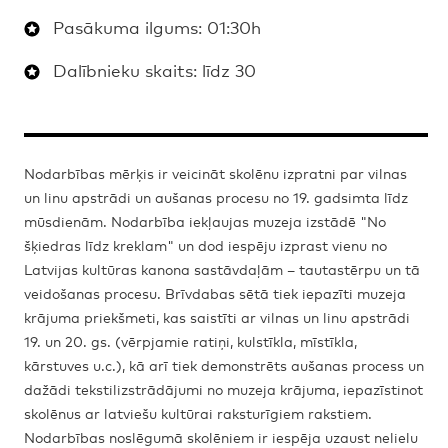
Pasākuma ilgums: 01:30h
Dalībnieku skaits: līdz 30
Nodarbības mērķis ir veicināt skolēnu izpratni par vilnas
un linu apstrādi un aušanas procesu no 19. gadsimta līdz
mūsdienām. Nodarbība iekļaujas muzeja izstādē "No
šķiedras līdz kreklam" un dod iespēju izprast vienu no
Latvijas kultūras kanona sastāvdaļām – tautastērpu un tā
veidošanas procesu. Brīvdabas sētā tiek iepazīti muzeja
krājuma priekšmeti, kas saistīti ar vilnas un linu apstrādi
19. un 20. gs. (vērpjamie ratiņi, kulstīkla, mīstīkla,
kārstuves u.c.), kā arī tiek demonstrēts aušanas process un
dažādi tekstilizstrādājumi no muzeja krājuma, iepazīstinot
skolēnus ar latviešu kultūrai raksturīgiem rakstiem.
Nodarbības noslēgumā skolēniem ir iespēja uzaust nelielu