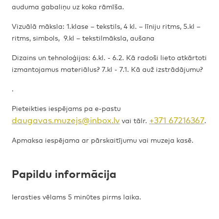
auduma gabaliņu uz koka rāmīša.
Vizuālā māksla: 1.klase – tekstils, 4 kl. – līniju ritms, 5.kl –
ritms, simbols, 9.kl – tekstilmāksla, aušana
Dizains un tehnoloģijas: 6.kl. - 6.2. Kā radoši lieto atkārtoti
izmantojamus materiālus? 7.kl - 7.1. Kā auž izstrādājumu?
.
Pieteikties iespējams pa e-pastu
daugavas.muzejs@inbox.lv
+371 67216367
vai tālr.
.
Apmaksa iespējama ar pārskaitījumu vai muzeja kasē.
Papildu informācija
Ierasties vēlams 5 minūtes pirms laika.