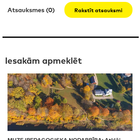
Atsauksmes (0)
Rakstīt atsauksmi
Iesakām apmeklēt
MUZEJPEDAGOĢISKA NODARBĪBA: Atklāj