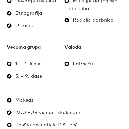
Novadpētniecība
Muzejpedagoģiska
nodarbība
Etnogrāfija
Radoša darbnīca
Dizains
Vecuma grupa
Valoda
1. – 4. klase
Latviešu
5. – 9. klase
Maksas
2.00 EUR vienam skolēnam
Pasākums notiek: Klātienē