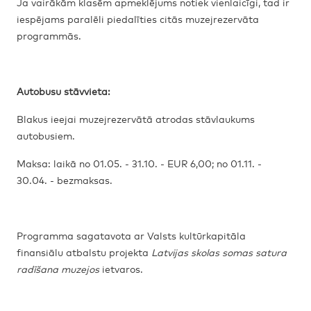
Ja vairākām klasēm apmeklējums notiek vienlaicīgi, tad ir
iespējams paralēli piedalīties citās muzejrezervāta
programmās.
Autobusu stāvvieta:
Blakus ieejai muzejrezervātā atrodas stāvlaukums
autobusiem.
Maksa: laikā no 01.05. - 31.10. - EUR 6,00; no 01.11. -
30.04. - bezmaksas.
Programma sagatavota ar Valsts kultūrkapitāla
finansiālu atbalstu projekta
Latvijas skolas somas satura
radīšana muzejos
ietvaros.