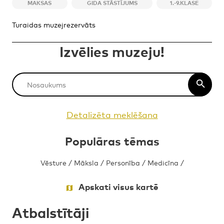
MAKSAS
GIDA STĀSTĪJUMS
1.-9.KLASE
Turaidas muzejrezervāts
Izvēlies muzeju!
Detalizēta meklēšana
Populāras tēmas
Vēsture
/
Māksla
/
Personība
/
Medicīna
/
Apskati visus kartē
Atbalstītāji