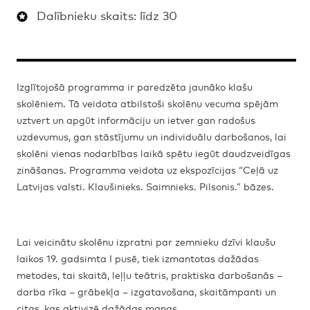
Dalībnieku skaits: līdz 30
Izglītojošā programma ir paredzēta jaunāko klašu
skolēniem. Tā veidota atbilstoši skolēnu vecuma spējām
uztvert un apgūt informāciju un ietver gan radošus
uzdevumus, gan stāstījumu un individuālu darbošanos, lai
skolēni vienas nodarbības laikā spētu iegūt daudzveidīgas
zināšanas. Programma veidota uz ekspozīcijas “Ceļā uz
Latvijas valsti. Klaušinieks. Saimnieks. Pilsonis.” bāzes.
Lai veicinātu skolēnu izpratni par zemnieku dzīvi klaušu
laikos 19. gadsimta I pusē, tiek izmantotas dažādas
metodes, tai skaitā, leļļu teātris, praktiska darbošanās –
darba rīka – grābekļa – izgatavošana, skaitāmpanti un
citas, kas aktivizē dažādas maņas.