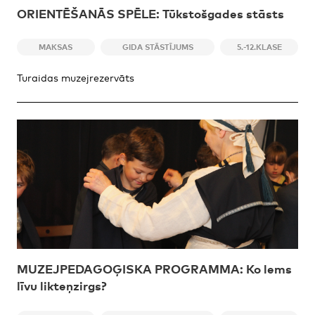
ORIENTĒŠANĀS SPĒLE: Tūkstošgades stāsts
MAKSAS
GIDA STĀSTĪJUMS
5.-12.KLASE
Turaidas muzejrezervāts
MUZEJPEDAGOĢISKA PROGRAMMA: Ko lems
līvu likteņzirgs?