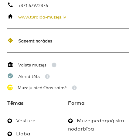
+371 67972376
www.turaida-muzejs.lv
MAKSAS
MUZEJPEDAGOĢISKA NODARBĪBA
1. – 4. KLASE
Saņemt norādes
Valsts muzejs
Akreditēts
Muzeju biedrības saimē
Tēmas
Forma
Vēsture
Muzejpedagoģiska
nodarbība
Daba