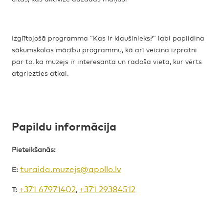
Izglītojošā programma “Kas ir klaušinieks?” labi papildina
sākumskolas mācību programmu, kā arī veicina izpratni
par to, ka muzejs ir interesanta un radoša vieta, kur vērts
atgriezties atkal.
Papildu informācija
Pieteikšanās:
turaida.muzejs@apollo.lv
E:
+371 67971402
+371 29384512
T:
,