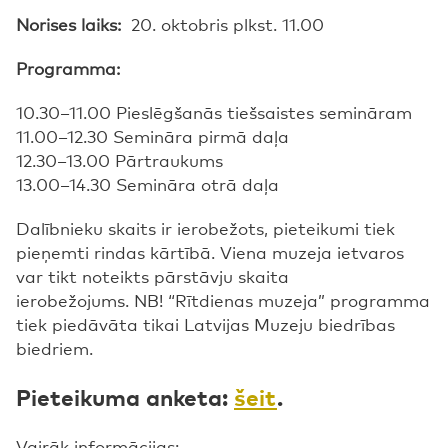
Norises laiks:
20. oktobris plkst. 11.00
Programma:
10.30–11.00 Pieslēgšanās tiešsaistes semināram
11.00–12.30 Semināra pirmā daļa
12.30–13.00 Pārtraukums
13.00–14.30 Semināra otrā daļa
Dalībnieku skaits ir ierobežots, pieteikumi tiek
pieņemti rindas kārtībā. Viena muzeja ietvaros
var tikt noteikts pārstāvju skaita
ierobežojums. NB! “Rītdienas muzeja” programma
tiek piedāvāta tikai Latvijas Muzeju biedrības
biedriem.
Pieteikuma anketa:
šeit
.
Vairāk informācijas: