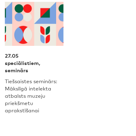
27.05
speciālistiem,
seminārs
Tiešsaistes seminārs:
Mākslīgā intelekta
atbalsts muzeju
priekšmetu
aprakstīšanai