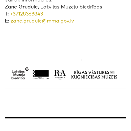
Zane Grudule,
Latvijas Muzeju biedrības
T:
+37128363843
E:
zane.grudule@mma.gov.lv