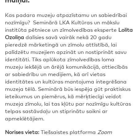
Kas padara muzeju atpazīstamu un sabiedrībai
nozīmīgu? Seminārā LKA Kultūras un mākslu
institūta pētniece un zīmolvedības eksperte
Lolita
Ozoliņa
dalīsies savā vairāk nekā 20 gadu
pieredzē mārketingā un zīmolu attīstībā, lai
palīdzētu muzejiem apzināt un nostiprināt savu
identitāti. Tiks aplūkota zīmolvedības loma
muzeju iekšējā un ārējā komunikācijā, attiecībās
ar sabiedrību un medijiem, kā arī vietas
identitātes un kultūras mantojuma integrēšana
muzeja tēlā. Seminārā būs iespēja gūt praktiskus
ieteikumus un piemērus, kā mērķtiecīgi veidot
muzeja zīmolu, lai tas kļūtu par nozīmīgu kultūras
telpas sastāvdaļu un stiprinātu saikni ar
apmeklētājiem.
Norises vieta:
Tiešsaistes platforma
Zoom