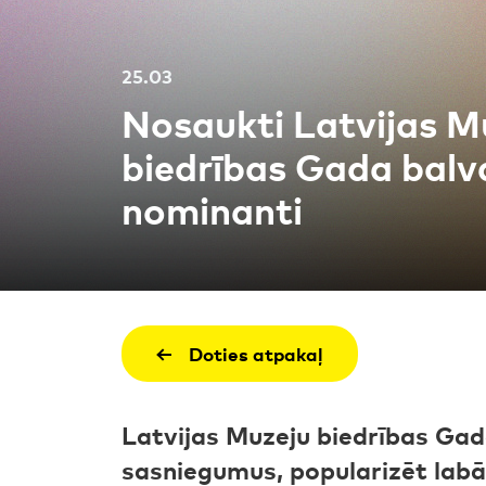
25.03
Nosaukti Latvijas M
biedrības Gada balv
nominanti
Doties atpakaļ
Latvijas Muzeju biedrības Gada
sasniegumus, popularizēt labās