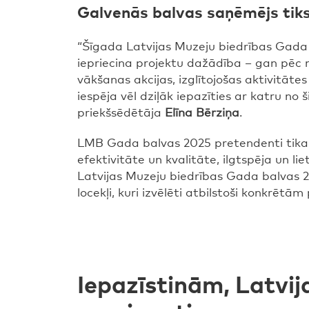
Galvenās balvas saņēmējs tiks 
“Šīgada Latvijas Muzeju biedrības Gada b
iepriecina projektu dažādība – gan pēc 
vākšanas akcijas, izglītojošas aktivitāte
iespēja vēl dziļāk iepazīties ar katru n
priekšsēdētāja
Elīna Bērziņa
.
LMB Gada balvas 2025 pretendenti tika vēr
efektivitāte un kvalitāte, ilgtspēja un li
Latvijas Muzeju biedrības Gada balvas 20
locekļi, kuri izvēlēti atbilstoši konkrēt
Iepazīstinām, Latvi