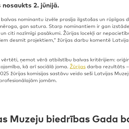
nosaukts 2. jūnijā.
alvas nominantu izvēle prasīja ilgstošas un rūpīgas di
mēroga, gan satura. Starp nominantiem ir gan izstāde
s un citi nozīmīgi pasākumi. Žūrijas locekļi ar nepaciet
o šiem desmit projektiem,” žūrijas darbu komentē Latvi
tēti, ņemot vērā atbilstību balvas kritērijiem: oriģina
etojamība, kā arī sociālā joma.
Žūrijas
darba rezultāts – 
25 žūrijas komisijas sastāvu veido seši Latvijas Muzeju
ām profesionālajām jomām.
jas Muzeju biedrības Gada b