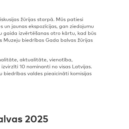
skusijas žūrijas starpā. Mūs patiesi
s un jaunas ekspozīcijas, gan ziedojumu
ību gaida izvērtēšanas otro kārtu, kad būs
jas Muzeju biedrības Gada balvas žūrijas
litāte, aktualitāte, vienotība,
izvirzīti 10 nominanti no visas Latvijas.
 biedrības valdes pieaicināti komisijas
alvas 2025