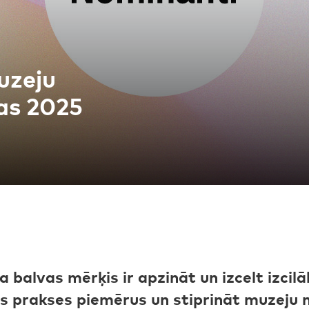
uzeju
as 2025
 balvas mērķis ir apzināt un izcelt izci
 prakses piemērus un stiprināt muzeju no