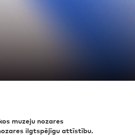
lākos muzeju nozares
zares ilgtspējīgu attīstību.