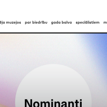
pēja muzejos
par biedrību
gada balva
speciālistiem
m