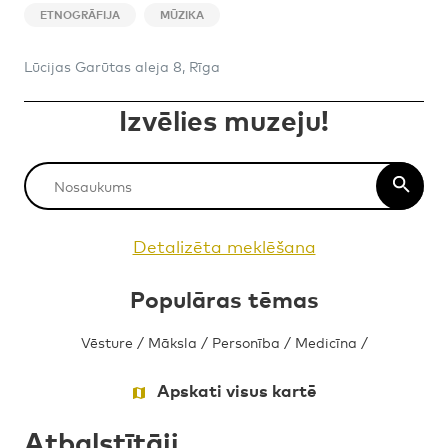
ETNOGRĀFIJA
MŪZIKA
Lūcijas Garūtas aleja 8, Rīga
Izvēlies muzeju!
Detalizēta meklēšana
Populāras tēmas
Vēsture
/
Māksla
/
Personība
/
Medicīna
/
Apskati visus kartē
Atbalstītāji