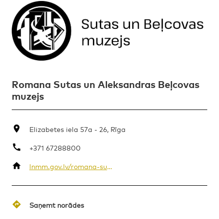
Romana Sutas un Aleksandras Beļcovas
muzejs
Elizabetes iela 57a - 26, Rīga
+371 67288800
lnmm.gov.lv/romana-sutas-un-aleksandras-belcovas-muzejs/apmekle/kontakti
Saņemt norādes