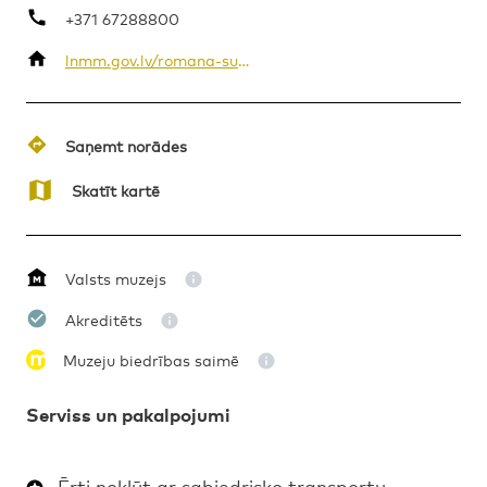
+371 67288800
lnmm.gov.lv/romana-sutas-un-aleksandras-belcovas-muzejs/apmekle/kontakti
MĀKSLA
Saņemt norādes
Skatīt kartē
Valsts muzejs
Akreditēts
Muzeju biedrības saimē
Serviss un pakalpojumi
Ērti nokļūt ar sabiedrisko transportu