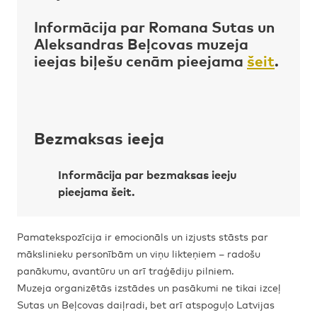
Informācija par Romana Sutas un
Aleksandras Beļcovas muzeja
ieejas biļešu cenām pieejama
šeit
.
Bezmaksas ieeja
Informācija par bezmaksas ieeju
pieejama
šeit
.
Pamatekspozīcija ir emocionāls un izjusts stāsts par
mākslinieku personībām un viņu likteņiem – radošu
panākumu, avantūru un arī traģēdiju pilniem.
Muzeja organizētās izstādes un pasākumi ne tikai izceļ
Sutas un Beļcovas daiļradi, bet arī atspoguļo Latvijas