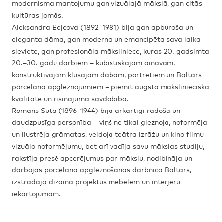
modernisma mantojumu gan vizuālajā mākslā, gan citās
kultūras jomās.
Aleksandra Beļcova (1892–1981) bija gan apburoša un
eleganta dāma, gan moderna un emancipēta sava laika
sieviete, gan profesionāla māksliniece, kuras 20. gadsimta
20.–30. gadu darbiem – kubistiskajām ainavām,
konstruktīvajām klusajām dabām, portretiem un Baltars
porcelāna apgleznojumiem – piemīt augsta mākslinieciskā
kvalitāte un risinājuma savdabība.
Romans Suta (1896–1944) bija ārkārtīgi radoša un
daudzpusīga personība – viņš ne tikai gleznoja, noformēja
un ilustrēja grāmatas, veidoja teātra izrāžu un kino filmu
vizuālo noformējumu, bet arī vadīja savu mākslas studiju,
rakstīja presē apcerējumus par mākslu, nodibināja un
darbojās porcelāna apgleznošanas darbnīcā Baltars,
izstrādāja dizaina projektus mēbelēm un interjeru
iekārtojumam.