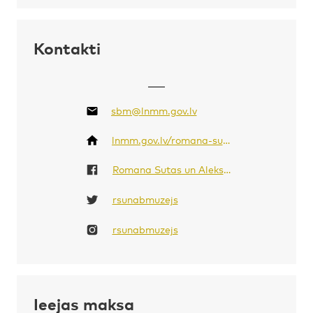
Kontakti
sbm@lnmm.gov.lv
lnmm.gov.lv/romana-sutas-un-aleksandras-belcovas-muzejs/apmekle/kontakti
Romana Sutas un Aleksandras Beļcovas muzejs
rsunabmuzejs
rsunabmuzejs
Ieejas maksa