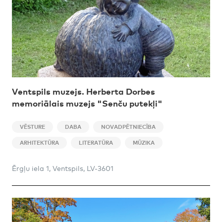
Ventspils muzejs. Herberta Dorbes
memoriālais muzejs "Senču putekļi"
VĒSTURE
DABA
NOVADPĒTNIECĪBA
ARHITEKTŪRA
LITERATŪRA
MŪZIKA
Ērgļu iela 1, Ventspils, LV-3601