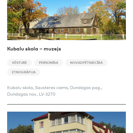
Kubalu skola – muzejs
VĒSTURE
PERSONĪBA
NOVADPĒTNIECĪBA
ETNOGRĀFIJA
Kubalu skola, Sausteres ciems, Dundagas pag.,
Dundagas nov., LV-3270