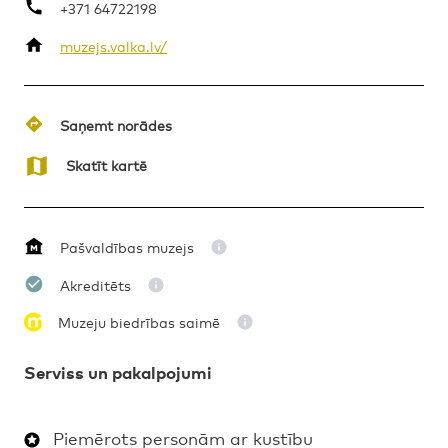
+371 64722198
muzejs.valka.lv/
Saņemt norādes
Skatīt kartē
Pašvaldības muzejs
Akreditēts
Muzeju biedrības saimē
Serviss un pakalpojumi
Piemērots personām ar kustību