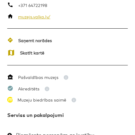
+371 64722198
muzejs.valka.lv/
VĒSTURE
NOVADPĒTNIECĪBA
MŪZIKA
Saņemt norādes
Skatīt kartē
Pašvaldības muzejs
Akreditēts
Muzeju biedrības saimē
Serviss un pakalpojumi
Piemērots personām ar kustību