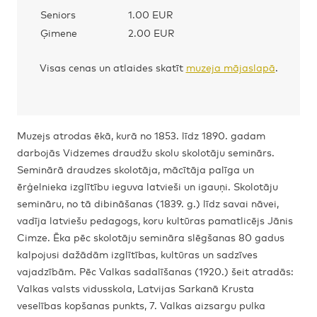
Seniors
1.00 EUR
Ģimene
2.00 EUR
Visas cenas un atlaides skatīt
muzeja mājaslapā
.
Muzejs atrodas ēkā, kurā no 1853. līdz 1890. gadam
darbojās Vidzemes draudžu skolu skolotāju seminārs.
Seminārā draudzes skolotāja, mācītāja palīga un
ērģelnieka izglītību ieguva latvieši un igauņi. Skolotāju
semināru, no tā dibināšanas (1839. g.) līdz savai nāvei,
vadīja latviešu pedagogs, koru kultūras pamatlicējs Jānis
Cimze. Ēka pēc skolotāju semināra slēgšanas 80 gadus
kalpojusi dažādām izglītības, kultūras un sadzīves
vajadzībām. Pēc Valkas sadalīšanas (1920.) šeit atradās:
Valkas valsts vidusskola, Latvijas Sarkanā Krusta
veselības kopšanas punkts, 7. Valkas aizsargu pulka