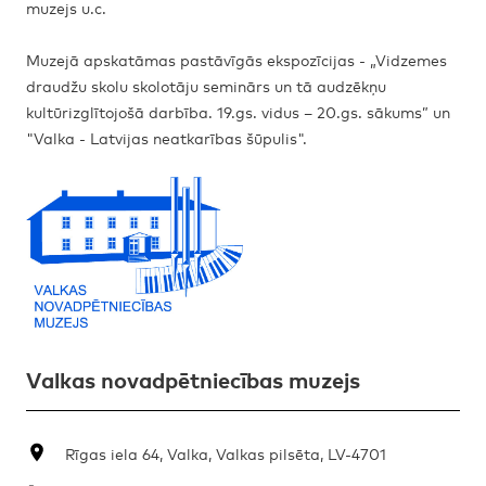
muzejs u.c.
Muzejā apskatāmas pastāvīgās ekspozīcijas - „Vidzemes
draudžu skolu skolotāju seminārs un tā audzēkņu
kultūrizglītojošā darbība. 19.gs. vidus – 20.gs. sākums” un
"Valka - Latvijas neatkarības šūpulis".
Valkas novadpētniecības muzejs
Rīgas iela 64, Valka, Valkas pilsēta, LV-4701