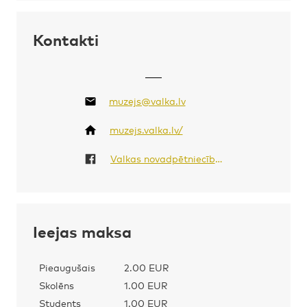
Kontakti
muzejs@valka.lv
muzejs.valka.lv/
Valkas novadpētniecības muzejs / Valka Local History museum
Ieejas maksa
Pieaugušais
2.00 EUR
Skolēns
1.00 EUR
Students
1.00 EUR