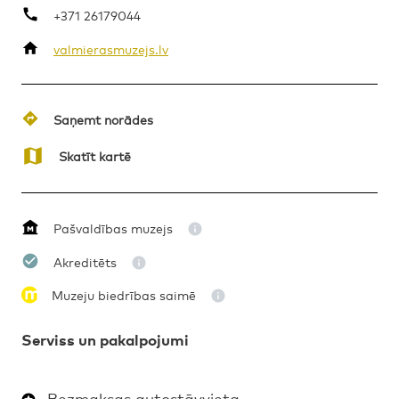
+371 26179044
valmierasmuzejs.lv
VĒSTURE
MĀKSLA
PERSONĪBA
NOVADPĒTNIECĪBA
Saņemt norādes
ETNOGRĀFIJA
ARHEOLOĢIJA
Skatīt kartē
Pašvaldības muzejs
Akreditēts
Muzeju biedrības saimē
Serviss un pakalpojumi
Bezmaksas autostāvvieta