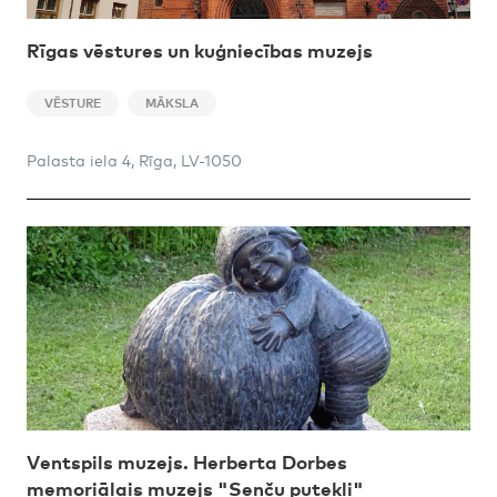
Rīgas vēstures un kuģniecības muzejs
VĒSTURE
MĀKSLA
Palasta iela 4, Rīga, LV-1050
Ventspils muzejs. Herberta Dorbes
memoriālais muzejs "Senču putekļi"