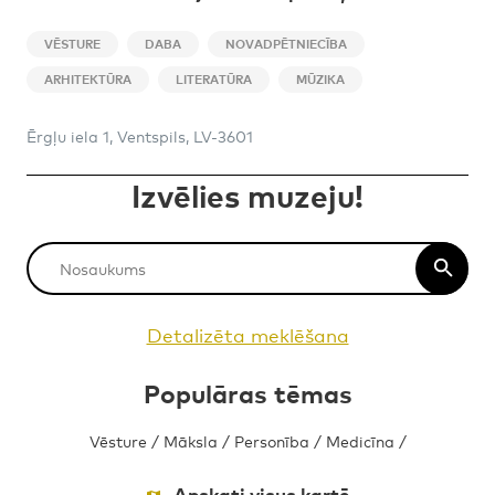
VĒSTURE
DABA
NOVADPĒTNIECĪBA
ARHITEKTŪRA
LITERATŪRA
MŪZIKA
Ērgļu iela 1, Ventspils, LV-3601
Izvēlies muzeju!
Detalizēta meklēšana
Populāras tēmas
Vēsture
/
Māksla
/
Personība
/
Medicīna
/
Apskati visus kartē