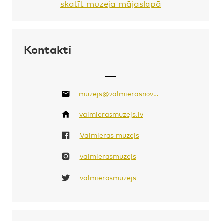
skatīt muzeja mājaslapā
Kontakti
muzejs@valmierasnovads.lv
valmierasmuzejs.lv
Valmieras muzejs
valmierasmuzejs
valmierasmuzejs