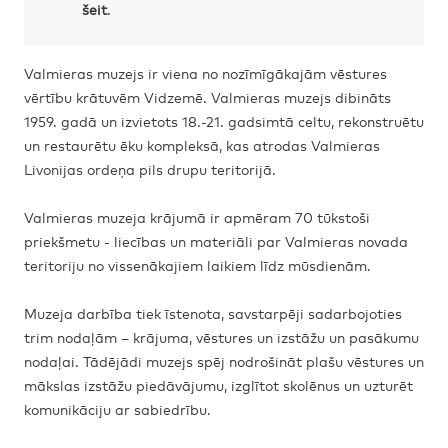
šeit
.
Valmieras muzejs ir viena no nozīmīgākajām vēstures
vērtību krātuvēm Vidzemē. Valmieras muzejs dibināts
1959. gadā un izvietots 18.-21. gadsimtā celtu, rekonstruētu
un restaurētu ēku kompleksā, kas atrodas Valmieras
Livonijas ordeņa pils drupu teritorijā.
Valmieras muzeja krājumā ir apmēram 70 tūkstoši
priekšmetu - liecības un materiāli par Valmieras novada
teritoriju no vissenākajiem laikiem līdz mūsdienām.
Muzeja darbība tiek īstenota, savstarpēji sadarbojoties
trim nodaļām – krājuma, vēstures un izstāžu un pasākumu
nodaļai. Tādējādi muzejs spēj nodrošināt plašu vēstures un
mākslas izstāžu piedāvājumu, izglītot skolēnus un uzturēt
komunikāciju ar sabiedrību.