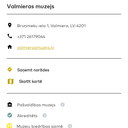
Valmieras muzejs
Bruņinieku iela 1, Valmiera, LV-4201
+371 26179044
valmierasmuzejs.lv
Saņemt norādes
Skatīt kartē
Pašvaldības muzejs
Akreditēts
Muzeju biedrības saimē