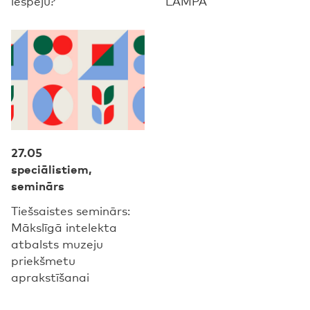
iespēju?
LAMPĀ
27.05
speciālistiem,
seminārs
Tiešsaistes seminārs:
Mākslīgā intelekta
atbalsts muzeju
priekšmetu
aprakstīšanai