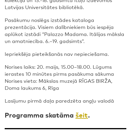
Latvijas Universitātes bibliotēkā.
Pasākumu noslēgs izstādes kataloga
prezentācija. Visiem dalībniekiem būs iespēja
aplūkot izstādi “Palazzo Madama. Itālijas māksla
un amatniecība. 6.–19. gadsimts”.
Iepriekšēja pieteikšanās nav nepieciešama.
Norises laiks: 20. maijs, 15.00–18.00. Lūgums
ierastes 10 minūtes pirms pasākuma sākuma
Norises vieta: Mākslas muzejā RĪGAS BIRŽA,
Doma laukums 6, Rīga
Lasījumu pirmā daļa paredzēta angļu valodā
Programma skatāma
šeit
.