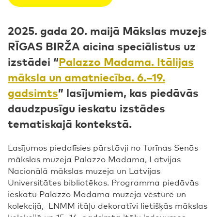
2025. gada 20. maijā Mākslas muzejs
RĪGAS BIRŽA aicina speciālistus uz
izstādei “
Palazzo Madama. Itālijas
māksla un amatniecība. 6.–19.
gadsimts
” lasījumiem, kas piedāvās
daudzpusīgu ieskatu izstādes
tematiskajā kontekstā.
Lasījumos piedalīsies pārstāvji no Turīnas Senās
mākslas muzeja Palazzo Madama, Latvijas
Nacionālā mākslas muzeja un Latvijas
Universitātes bibliotēkas. Programma piedāvās
ieskatu Palazzo Madama muzeja vēsturē un
kolekcijā, LNMM itāļu dekoratīvi lietišķās mākslas
kolekcijā un 15.-16. gadsimta itāļu izdevumos