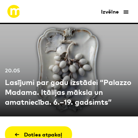
Izvēlne
20.05
Lasījumi par godu izstādei “Palazzo
Madama. Itālijas māksla un
amatniecība. 6.–19. gadsimts”
Doties atpakaļ