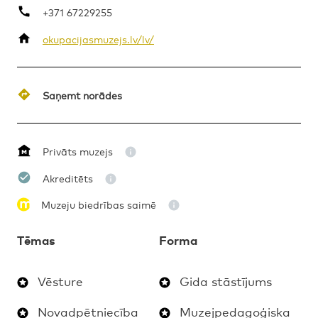
+371 67229255
okupacijasmuzejs.lv/lv/
BEZMAKSAS
GIDA STĀSTĪJUMS
5.-12.KLASE
Saņemt norādes
Privāts muzejs
Akreditēts
Muzeju biedrības saimē
Tēmas
Forma
Vēsture
Gida stāstījums
Novadpētniecība
Muzejpedagoģiska