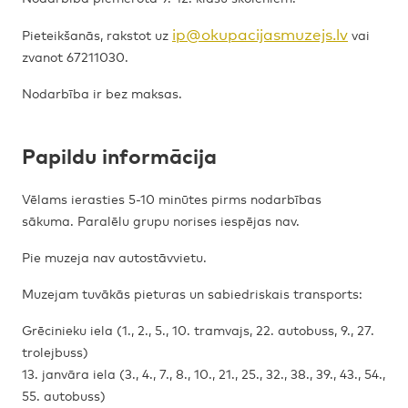
ip@okupacijasmuzejs.lv
Pieteikšanās, rakstot uz
vai
zvanot 67211030.
Nodarbība ir bez maksas.
Papildu informācija
Vēlams ierasties 5-10 minūtes pirms nodarbības
sākuma. Paralēlu grupu norises iespējas nav.
Pie muzeja nav autostāvvietu.
Muzejam tuvākās pieturas un sabiedriskais transports:
Grēcinieku iela (1., 2., 5., 10. tramvajs, 22. autobuss, 9., 27.
trolejbuss)
13. janvāra iela (3., 4., 7., 8., 10., 21., 25., 32., 38., 39., 43., 54.,
55. autobuss)