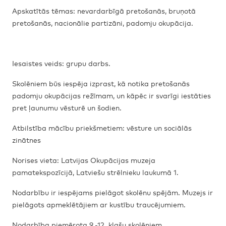
Apskatītās tēmas: nevardarbīgā pretošanās, bruņotā
pretošanās, nacionālie partizāni, padomju okupācija.
Iesaistes veids: grupu darbs.
Skolēniem būs iespēja izprast, kā notika pretošanās
padomju okupācijas režīmam, un kāpēc ir svarīgi iestāties
pret ļaunumu vēsturē un šodien.
Atbilstība mācību priekšmetiem: vēsture un sociālās
zinātnes
Norises vieta: Latvijas Okupācijas muzeja
pamatekspozīcijā, Latviešu strēlnieku laukumā 1.
Nodarbību ir iespējams pielāgot skolēnu spējām. Muzejs ir
pielāgots apmeklētājiem ar kustību traucējumiem.
Nodarbība piemērota 9.-12. klašu skolēniem.