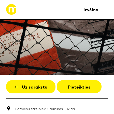
Izvēlne
Uz sarakstu
Pieteikties
Latviešu strēlnieku laukums 1, Rīga