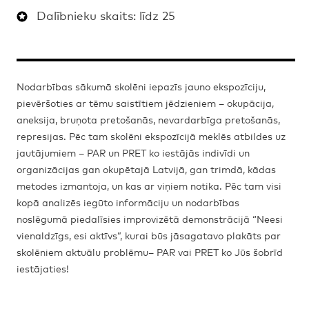
Dalībnieku skaits: līdz 25
Nodarbības sākumā skolēni iepazīs jauno ekspozīciju,
pievēršoties ar tēmu saistītiem jēdzieniem – okupācija,
aneksija, bruņota pretošanās, nevardarbīga pretošanās,
represijas. Pēc tam skolēni ekspozīcijā meklēs atbildes uz
jautājumiem – PAR un PRET ko iestājās indivīdi un
organizācijas gan okupētajā Latvijā, gan trimdā, kādas
metodes izmantoja, un kas ar viņiem notika. Pēc tam visi
kopā analizēs iegūto informāciju un nodarbības
noslēgumā piedalīsies improvizētā demonstrācijā “Neesi
vienaldzīgs, esi aktīvs”, kurai būs jāsagatavo plakāts par
skolēniem aktuālu problēmu– PAR vai PRET ko Jūs šobrīd
iestājaties!