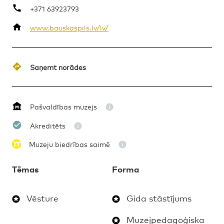
+371 63923793
www.bauskaspils.lv/lv/
MAKSAS
GIDA STĀSTĪJUMS
1.-12.KLASE
Saņemt norādes
Pašvaldības muzejs
Akreditēts
Muzeju biedrības saimē
Tēmas
Forma
Vēsture
Gida stāstījums
Muzejpedagoģiska