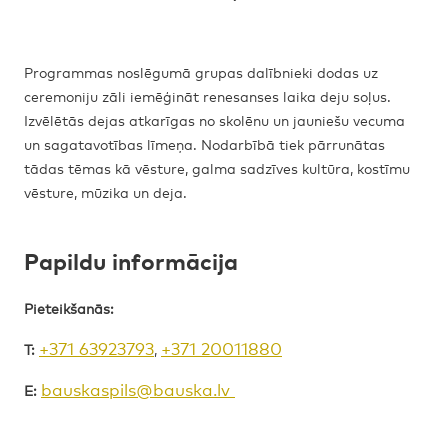
Programmas noslēgumā grupas dalībnieki dodas uz
ceremoniju zāli iemēģināt renesanses laika deju soļus.
Izvēlētās dejas atkarīgas no skolēnu un jauniešu vecuma
un sagatavotības līmeņa. Nodarbībā tiek pārrunātas
tādas tēmas kā vēsture, galma sadzīves kultūra, kostīmu
vēsture, mūzika un deja.
Papildu informācija
Pieteikšanās:
+371 63923793
+371 20011880
T:
,
bauskaspils@bauska.lv
E: