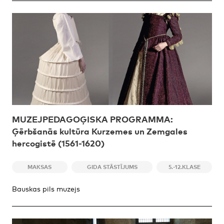
MUZEJPEDAGOĢISKA PROGRAMMA:
Ģērbšanās kultūra Kurzemes un Zemgales
hercogistē (1561-1620)
MAKSAS
GIDA STĀSTĪJUMS
5.-12.KLASE
Bauskas pils muzejs