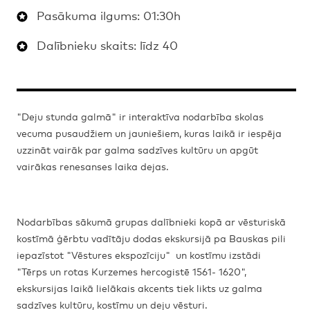
Pasākuma ilgums: 01:30h
Dalībnieku skaits: līdz 40
"Deju stunda galmā" ir interaktīva nodarbība skolas
vecuma pusaudžiem un jauniešiem, kuras laikā ir iespēja
uzzināt vairāk par galma sadzīves kultūru un apgūt
vairākas renesanses laika dejas.
Nodarbības sākumā grupas dalībnieki kopā ar vēsturiskā
kostīmā ģērbtu vadītāju dodas ekskursijā pa Bauskas pili
iepazīstot "Vēstures ekspozīciju" un kostīmu izstādi
"Tērps un rotas Kurzemes hercogistē 1561- 1620",
ekskursijas laikā lielākais akcents tiek likts uz galma
sadzīves kultūru, kostīmu un deju vēsturi.