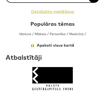
Detalizēta meklēšana
Populāras tēmas
Vēsture
/
Māksla
/
Personība
/
Medicīna
/
Apskati visus kartē
Atbalstītāji