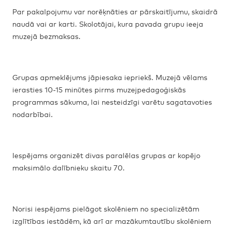
Par pakalpojumu var norēķnāties ar pārskaitījumu, skaidrā
naudā vai ar karti. Skolotājai, kura pavada grupu ieeja
muzejā bezmaksas.
Grupas apmeklējums jāpiesaka iepriekš. Muzejā vēlams
ierasties 10-15 minūtes pirms muzejpedagoģiskās
programmas sākuma, lai nesteidzīgi varētu sagatavoties
nodarbībai.
Iespējams organizēt divas paralēlas grupas ar kopējo
maksimālo dalībnieku skaitu 70.
Norisi iespējams pielāgot skolēniem no specializētām
izglītības iestādēm, kā arī ar mazākumtautību skolēniem