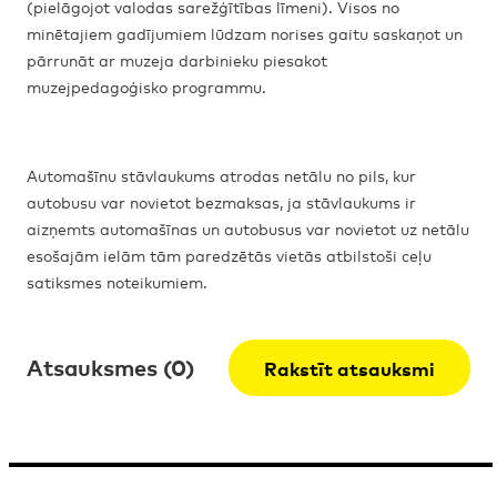
(pielāgojot valodas sarežģītības līmeni). Visos no
minētajiem gadījumiem lūdzam norises gaitu saskaņot un
pārrunāt ar muzeja darbinieku piesakot
muzejpedagoģisko programmu.
Automašīnu stāvlaukums atrodas netālu no pils, kur
autobusu var novietot bezmaksas, ja stāvlaukums ir
aizņemts automašīnas un autobusus var novietot uz netālu
esošajām ielām tām paredzētās vietās atbilstoši ceļu
satiksmes noteikumiem.
Atsauksmes (0)
Rakstīt atsauksmi