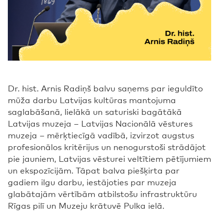
Dr. hist. Arnis Radiņš balvu saņems par ieguldīto
mūža darbu Latvijas kultūras mantojuma
saglabāšanā, lielākā un saturiski bagātākā
Latvijas muzeja – Latvijas Nacionālā vēstures
muzeja – mērķtiecīgā vadībā, izvirzot augstus
profesionālos kritērijus un nenogurstoši strādājot
pie jauniem, Latvijas vēsturei veltītiem pētījumiem
un ekspozīcijām. Tāpat balva piešķirta par
gadiem ilgu darbu, iestājoties par muzeja
glabātajām vērtībām atbilstošu infrastruktūru
Rīgas pilī un Muzeju krātuvē Pulka ielā.