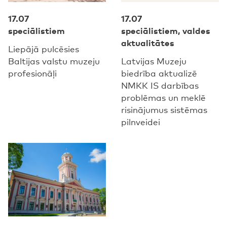
17.07
17.07
speciālistiem
speciālistiem, valdes
aktualitātes
Liepājā pulcēsies
Baltijas valstu muzeju
Latvijas Muzeju
profesionāļi
biedrība aktualizē
NMKK IS darbības
problēmas un meklē
risinājumus sistēmas
pilnveidei