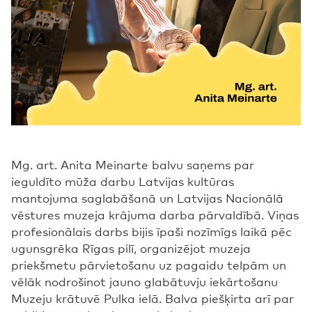
Mg. art. Anita Meinarte balvu saņems par
ieguldīto mūža darbu Latvijas kultūras
mantojuma saglabāšanā un Latvijas Nacionālā
vēstures muzeja krājuma darba pārvaldībā. Viņas
profesionālais darbs bijis īpaši nozīmīgs laikā pēc
ugunsgrēka Rīgas pilī, organizējot muzeja
priekšmetu pārvietošanu uz pagaidu telpām un
vēlāk nodrošinot jauno glabātuvju iekārtošanu
Muzeju krātuvē Pulka ielā. Balva piešķirta arī par