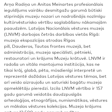
Arņa Radiņa un Anitas Meinartes profesionālais
ieguldījums vairāku desmitgažu garumā būtiski
stiprinājis muzeju nozari un nodrošinājis nozīmīgu
kultūrvēsturisko vērtību saglabāšanu nākamajām
paaudzēm. Latvijas Nacionālais vēstures muzejs
(LNVM) darbojas četrās darbības vietās Rīgā:
muzeja ekspozīcijas atrodas Rīgas
pilī, Dauderos, Tautas frontes muzejā, bet
administrācija, muzeja speciālisti, pētnieki,
restauratori un krājums Muzeju krātuvē. LNVM ir
radoša un vitāla mantojuma institūcija, kas ne
tikai krāj, glabā, pēta, mūsdienīgi interpretē un
reprezentē dažādas Latvijas vēstures tēmas, bet
arī veido aizraujošu un saturiski bagātu muzeja
apmeklētāju pieredzi. Izcila LNVM vērtība ir 157
gadu garumā veidotās daudzpusīgās
arheoloģijas, etnogrāfijas, numismātikas, vēstures
un mākslas vēstures kolekcijas. Muzeja krājums
aptver 12 500 gadu garumā radītas