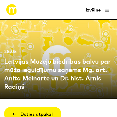
Izvēlne
28.05
Latvijas Muzeju biedrības balvu par
mūža ieguldījumu saņems Mg. art.
Anita Meinarte un Dr. hist. Arnis
Radiņš
Doties atpakaļ