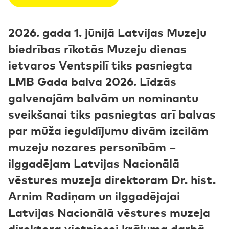
2026. gada 1. jūnijā Latvijas Muzeju
biedrības rīkotās Muzeju dienas
ietvaros Ventspilī tiks pasniegta
LMB Gada balva 2026. Līdzās
galvenajām balvām un nominantu
sveikšanai tiks pasniegtas arī balvas
par mūža ieguldījumu divām izcilām
muzeju nozares personībām –
ilggadējam Latvijas Nacionālā
vēstures muzeja direktoram Dr. hist.
Arnim Radiņam un ilggadējajai
Latvijas Nacionālā vēstures muzeja
direktora vietniecei krājuma darbā